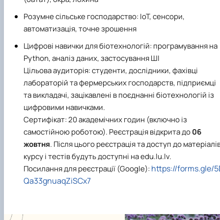
Розумне сільське господарство: IoT, сенсори,
автоматизація, точне зрошення
Цифрові навички для біотехнологій: програмування на
Python, аналіз даних, застосування ШІ
Цільова аудиторія:
студенти, дослідники, фахівці
лабораторій та фермерських господарств, підприємці
та викладачі, зацікавлені в поєднанні біотехнологій із
цифровими навичками.
Сертифікат: 20 академічних годин (включно із
самостійною роботою).
Реєстрація відкрита до
06
жовтня
.
Після цього реєстрація та доступ до матеріалі
курсу і тестів будуть доступні на edu.lu.lv.
https://forms.gle/
Посилання для реєстрації (Google):
Qa33gnuaqZiSCx7