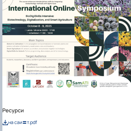
Ресурси
на саи〓т.pdf