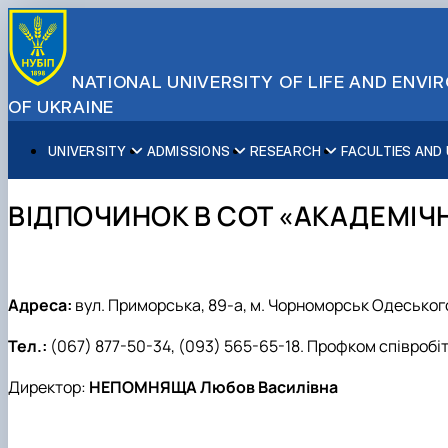
NATIONAL UNIVERSITY OF LIFE AND ENV
OF UKRAINE
UNIVERSITY
ADMISSIONS
RESEARCH
FACULTIES AND
About NUBiP
Academic Programs
Research Excellence
Educational and Research Institutes
Partnerships
Faculties and Units
Leadership & Governance
Cultural Diversity
Research Infrastructure
Faculties
International Projects
University Offices
ВІДПОЧИНОК В СОТ «АКАДЕМІЧ
Campus & Facilities
International Student Support
Projects
Educational & Research Farms
Erasmus+ Mobility
Press Service
Distinguished Community
About Ukraine and Kyiv
Publications & Journals
Research Institutes
International Relations Office
Commitments
Student Life
Legal Framework
Regional Colleges and Institutes
International Projects Office
Patent & Licensing
International Students Office
Адреса:
вул. Приморська, 89-а, м. Чорноморськ Одеського
Science for Business
Тел.:
(067) 877-50-34, (093) 565-65-18. Профком співробіт
Директор:
НЕПОМНЯЩА Любов Василівна