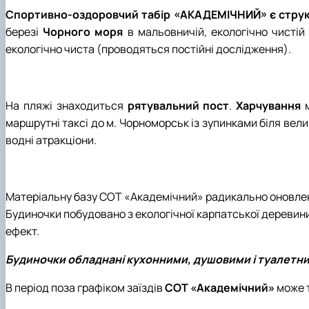
Спортивно-оздоровчий табір «АКАДЕМІЧНИЙ» є структ
березі
Чорного моря
в мальовничій, екологічно чистій
екологічно чиста (проводяться постійні дослідження).
На пляжі знаходиться
рятувальний пост
.
Харчування
маршрутні таксі до м. Чорноморськ із зупинками біля вел
водні атракціони.
Матеріальну базу СОТ «Академічний» радикально оновлено
Будиночки побудовано з екологічної карпатської деревини
ефект.
Будиночки обладнані кухонними, душовими і туалетн
В період поза графіком заїздів
СОТ «Академічний»
може 