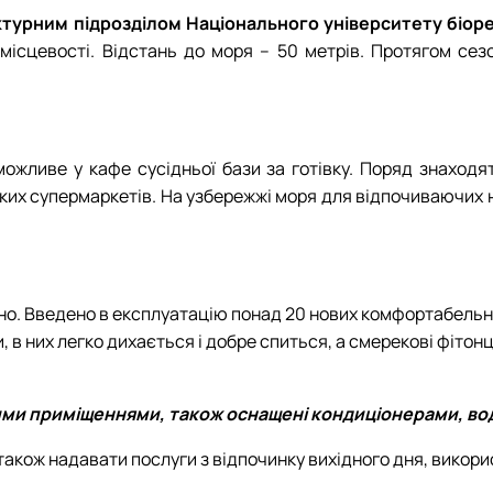
Mechanical and Technological Faculty
Nizhyn Professional College
урним підрозділом Національного університету біорес
Faculty of Plant Protection, Biotechnology and Ecology
Prybrezhne Agrarian College
 місцевості. Відстань до моря – 50 метрів. Протягом сез
Rivne Professional College
Zalishchyky Professional College named after Ye. Khraplivyi
можливе у кафе сусідньої бази за готівку. Поряд знаходя
иких супермаркетів. На узбережжі моря для відпочиваючих н
. Введено в експлуатацію понад 20 нових комфортабельни
, в них легко дихається і добре спиться, а смерекові фіт
ими приміщеннями, також оснащені кондиціонерами, в
також надавати послуги з відпочинку вихідного дня, викори