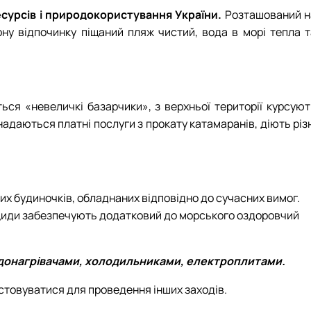
урсів і природокористування України.
Розташований н
ону відпочинку піщаний пляж чистий, вода в морі тепла т
ться «невеличкі базарчики», з верхньої території курсуют
адаються платні послуги з прокату катамаранів, діють різ
х будиночків, обладнаних відповідно до сучасних вимог.
онциди забезпечують додатковий до морського оздоровчий
одонагрівачами, холодильниками, електроплитами.
стовуватися для проведення інших заходів.