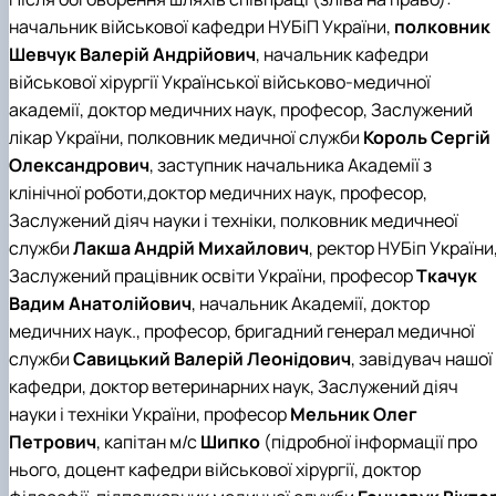
начальник військової кафедри НУБіП України,
полковник
Шевчук Валерій Андрійович
, начальник кафедри
військової хірургії Української військово-медичної
академії, доктор медичних наук, професор, Заслужений
лікар України, полковник медичної служби
Король Сергій
Олександрович
, заступник начальника Академії з
клінічної роботи,доктор медичних наук, професор,
Заслужений діяч науки і техніки, полковник медичнеої
служби
Лакша Андрій Михайлович
, ректор НУБіп України
Заслужений працівник освіти України, професор
Ткачук
Вадим Анатолійович
, начальник Академії, доктор
медичних наук., професор, бригадний генерал медичної
служби
Савицький Валерій Леонідович
, завідувач нашої
кафедри, доктор ветеринарних наук, Заслужений діяч
науки і техніки України, професор
Мельник Олег
Петрович
, капітан м/с
Шипко
(підробної інформації про
нього, доцент кафедри військової хірургії, доктор