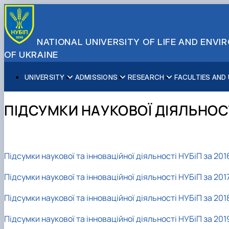
NATIONAL UNIVERSITY OF LIFE AND ENV
OF UKRAINE
UNIVERSITY
ADMISSIONS
RESEARCH
FACULTIES AND
About NUBiP
Academic Programs
Research Excellence
Educational and Research Institutes
Partnerships
Faculties and Units
Leadership & Governance
Cultural Diversity
Research Infrastructure
Faculties
International Projects
University Offices
ПІДСУМКИ НАУКОВОЇ ДІЯЛЬНОС
Campus & Facilities
International Student Support
Projects
Educational & Research Farms
Erasmus+ Mobility
Press Service
Distinguished Community
About Ukraine and Kyiv
Publications & Journals
Research Institutes
International Relations Office
Commitments
Student Life
Legal Framework
Regional Colleges and Institutes
International Projects Office
Patent & Licensing
International Students Office
Підсумки наукової та інноваційної діяльності НУБіП за 2016
Science for Business
Підсумки наукової та інноваційної діяльності НУБіП за 2017
Підсумки наукової та інноваційної діяльності НУБіП за 2018
Підсумки наукової та інноваційної діяльності НУБіП за 2019