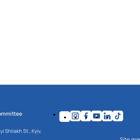
ommittee
i Shliakh St., Kyiv,
Site ma