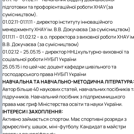
підготовки та профорієнтаційної роботи ХНАУ(за
сумісництвом).
01.02.11-01.11.11 - директор інституту інноваційного
менеджменту ХНАУ ім. В.В. Докучаєва (за сумісництвом)
01.11.11 – 01.02.12 – в.о. проректора з виховної роботи ХНАУ ім
В.В. Докучаєва (за сумісництвом)
01.02.12 – 25.05.15 – директор ННЦ культурно-виховної та
соціальної роботи НУБіП України
25.05.15 і по цей час доцент кафедри цивільного та
господарського права НУБіП України
НАВЧАЛЬНА ТА НАВЧАЛЬНО-МЕТОДИЧНА ЛІТЕРАТУРА
Автор більше 40 наукових статей, навчальних посібників т
підручників. Навчальний посібник з підприємницького
права має гриф Міністерства освіти та науки України.
ІНТЕРЕСИ І ЗАХОПЛЕННЯ:
Активно займається спортом. Має спортивні розряди з
армреслінгу, шашок, міні-футболу. Кандидат в майстри