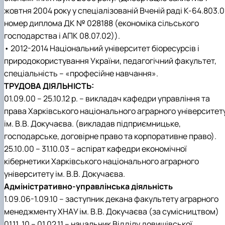
(MOOCs)
SEB-2025
Learning
Farm named after O.V. Muzychenko
Science
Architecture and Design
Faculty of Design and Engineering
International Students Office
жовтня 2004 року у спеціалізованій Вченій раді К-64.803.0
University Research Services Catalogue
Faculty of Economics
Educational and Research Farm «Vorzel»
Research Institute of Forestry and Ornamenta
Berezhany Agrotechnical Institute
номер диплома ДК № 028188 (економіка сільського
Horticulture
Faculty of Food Science, Nutrition and Qualit
Berezhany Professional College
господарства і АПК 08.07.02)).
Management
Research Institute of Technology and Quality
Bobrovytsia Professional College named after 
• 2012-2014 Національний університет біоресурсів і
Animal Products
Mainova
Faculty of Humanities and Pedagogy
Faculty of Information Technologies
Research and Design Institute of
Boyarka College of Ecology and Natural
природокористування України, педагогічний факультет,
Standardisation and Technologies of Eco-Safe a
Resources
Faculty of Land Management
спеціальність – «професійне навчання».
Organic Products
Faculty of Law
Crimean Agro-Industrial College
ТРУДОВА ДІЯЛЬНІСТЬ:
Faculty of Veterinary Medicine
Ukrainian Laboratory of Quality and Safety of
Crimean Technical College of Land Reclamati
01.09.00 – 25.10.12 р. – викладач кафедри управління та
Agricultural Products
and Agricultural Mechanisation
Mechanical and Technological Faculty
права Харківського національного аграрного університет
Faculty of Plant Protection, Biotechnology an
Ukrainian Research Institute of Agricultural
Irpin Professional College
ім. В.В. Докучаєва. (викладав підприємницьке,
Ecology
Radiology
Mukachevo Professional College
Nemishaieve Professional College
господарське, договірне право та корпоративне право).
Nizhyn Agrotechnical Institute
25.10.00 – 31.10.03 – аспірат кафедри економічної
Nizhyn Professional College
кібернетики Харківського національного аграрного
Prybrezhne Agrarian College
університету ім. В.В. Докучаєва.
Rivne Professional College
Адміністративно-управлінська діяльність
Zalishchyky Professional College named after
Ye. Khraplivyi
1.09.06-1.09.10 – заступник декана факультету аграрного
менеджменту ХНАУ ім. В.В. Докучаєва (за сумісництвом)
01.11. 10 – 01.02.11 – начальник Відділу довишівської