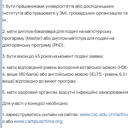
(MOOCs)
SEB-2025
Learning
Farm named after O.V. Muzychenko
Science
Architecture and Design
Faculty of Design and Engineering
International Students Office
1. бути працівниками університетів або дослідницьких
University Research Services Catalogue
Faculty of Economics
Educational and Research Farm «Vorzel»
Research Institute of Forestry and Ornamenta
Berezhany Agrotechnical Institute
інститутів або працювати у ЗМІ, громадських організаціях та
Horticulture
Faculty of Food Science, Nutrition and Qualit
Berezhany Professional College
ін.;
Management
Research Institute of Technology and Quality
Bobrovytsia Professional College named after 
Animal Products
Mainova
Faculty of Humanities and Pedagogy
2. мати диплом бакалавра для подачі на магістерську
Faculty of Information Technologies
Research and Design Institute of
Boyarka College of Ecology and Natural
прогараму (Master) або диплом магістра для подачі на
Standardisation and Technologies of Eco-Safe a
Resources
Faculty of Land Management
докторанську програму (PhD);
Organic Products
Faculty of Law
Crimean Agro-Industrial College
Faculty of Veterinary Medicine
Ukrainian Laboratory of Quality and Safety of
Crimean Technical College of Land Reclamati
3. бути віком до 45 років на момент подачі заявки;
Agricultural Products
and Agricultural Mechanisation
Mechanical and Technological Faculty
Faculty of Plant Protection, Biotechnology an
Ukrainian Research Institute of Agricultural
Irpin Professional College
4. мати відповідний рівень володіння китайської мовою (HSK
Ecology
Radiology
Mukachevo Professional College
4, вище 180 балів) або англійською мовою (IELTS - рівень 6.0 і
Nemishaieve Professional College
вище) відповідно до вимог програм;
Nizhyn Agrotechnical Institute
Nizhyn Professional College
5. мати здоровий організм, відсутні інфекційні захворювання
Prybrezhne Agrarian College
Rivne Professional College
Для участі у конкурсі необхідно:
Zalishchyky Professional College named after
Ye. Khraplivyi
www.csc.edu.cn/laithu
1. зареєструватись онлайн на сайтах:
a
www.campuschina.org
або
;