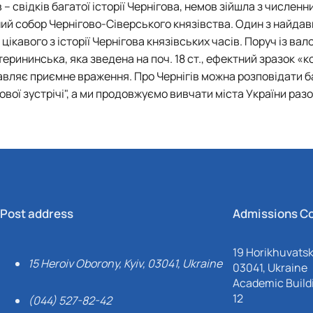
– свідків багатої історії Чернігова, немов зійшла з численн
ий собор Чернігово-Сіверського князівства. Один з найдав
цікавого з історії Чернігова князівських часів. Поруч із вал
ерининська, яка зведена на поч. 18 ст., ефектний зразок «
авляє приємне враження. Про Чернігів можна розповідати б
ової зустрічі", а ми продовжуємо вивчати міста України разо
Post address
Admissions C
19 Horikhuvatsky
15 Heroiv Oborony, Kyiv, 03041, Ukraine
03041, Ukraine
Academic Buildi
12
(044) 527-82-42