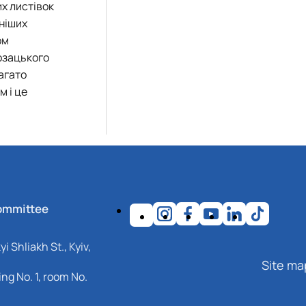
их листівок
ніших
ом
козацького
агато
м і це
ommittee
i Shliakh St., Kyiv,
Site ma
ng No. 1, room No.