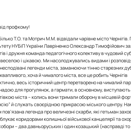
Mechanical and Technological Faculty
Nizhyn Professional College
Faculty of Plant Protection, Biotechnology and Ecology
Prybrezhne Agrarian College
Rivne Professional College
Zalishchyky Professional College named after Ye. Khraplivyi
від профкому!
лько Т.О. та Мотрич М.М. відвідали чарівне місто Чернігів.
ьтету НУБіП України Лавріненко Олександр Тимофійович за
гів
і
дружня команда педагогічного колективу в чудовий су
 веселою і цікавою. Ми насолоджувались видами і розпові
, несподівані легенди міста, заманюючи тінню старезних дуб
квапливого, хоча й чималого міста, все це робить Чернігів
ктично, весь історичний центр перетворено на чималий пар
надою для прогулянок, а гармати, в основному, виступають
тівкою міста – колись вони тримали оборону в місцевій фор
пенсію” й служать своєрідною прикрасою міського центру. На
пов’язана легенда про величезні скарби, які гетьман захо
і блукає коридорами колишньої військової канцелярії та охо
обори – два давньоруських і один козацький (насправді то 