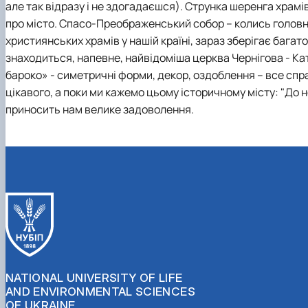
але так відразу і не здогадаєшся). Струнка шеренга храмів 
про місто. Спасо-Преображенський собор – колись головн
християнських храмів у нашій країні, зараз зберігає багато 
знаходиться, напевне, найвідоміша церква Чернігова - Кат
бароко» - симетричні форми, декор, оздоблення – все спр
цікавого, а поки ми кажемо цьому історичному місту: "До н
приносить нам велике задоволення.
NATIONAL UNIVERSITY OF LIFE
AND ENVIRONMENTAL SCIENCES
OF UKRAINE