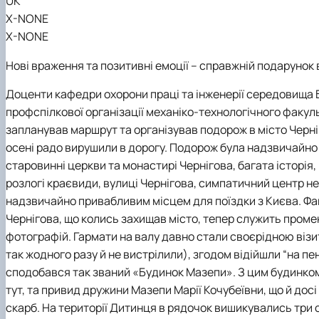
UK
X-NONE
X-NONE
Нові враження та позитивні емоції – справжній подарунок 
Доценти кафедри охорони праці та інженерії середовища Бі
профспілкової організації
механіко-технологічного факул
запланував маршрут та організував подорож
в місто Черні
осені радо вирушили в дорогу. Подорож була надзвичайно
старовинні церкви та монастирі Чернігова, багата історія
розлогі краєвиди, вулиці Чернігова, симпатичний центр не
надзвичайно привабливим місцем для поїздки з Києва. Фа
Чернігова, що колись захищав місто, тепер служить проме
фотографій. Гармати на валу давно стали своєрідною візи
так жодного разу й не вистрілили), згодом відійшли “на 
сподобався так званий «Будинок Мазепи». З цим будинком 
тут, та привид дружини Мазепи Марії Кочубеївни, що й дос
скарб. На території Дитинця в рядочок вишикувались три с