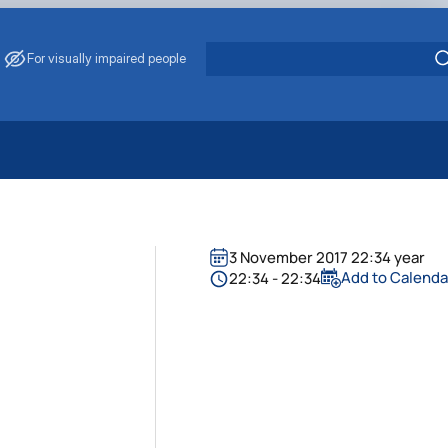
For visually impaired people
 Energy Saving
ark Management
. Muzychenko
3 November 2017 22:34 year
es of Eco-Safe and Organic Products
Add to Calenda
22:34 - 22:34
s
echanisation