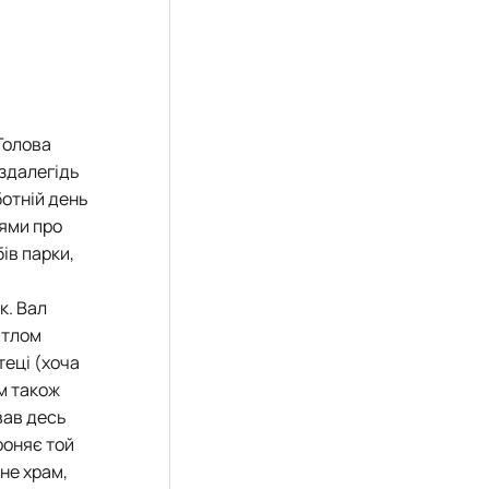
Голова
здалегідь
ботній день
дями про
ів парки,
к. Вал
 тлом
теці (хоча
м також
вав десь
роняє той
не храм,