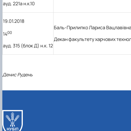
ауд. 221а н.к.10
19.01.2018
Баль-Прилипко Лариса Вацлавівн
00
14
Декан факультету
харчових технол
ауд. 315 (блок Д) н.к. 12
Денис Рудень