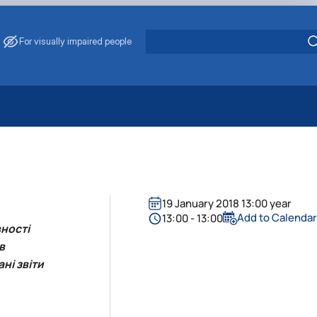
For visually impaired people
 Energy Saving
ark Management
. Muzychenko
es of Eco-Safe and Organic Products
19 January 2018 13:00 year
s
Add to Calenda
13:00 - 13:00
вності
echanisation
в
ні звіти