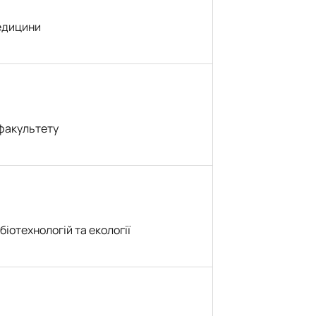
едицини
 факультету
біотехнологій та екології
ч