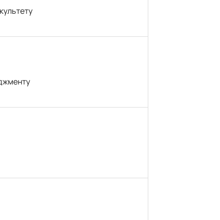
культету
еджменту