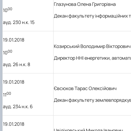
Глазунова Олена Григорівна
00
10
Декан факультету
інформаційних т
ауд.
230 н.к. 15
19.01.2018
Козирський Володимир Вікторович
00
10
Директор
ННІ
енергетики, автомат
ауд. 26 н.к. 8
19.01.2018
Євсюков Тарас Олексійович
00
11
Декан факультету землевпорядку
ауд. 234 н.к. 6
19.01.2018
Цвіліховський Микола Іванович