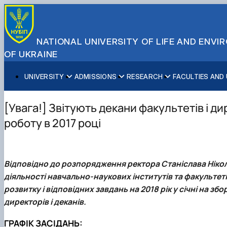
NATIONAL UNIVERSITY OF LIFE AND ENV
OF UKRAINE
UNIVERSITY
ADMISSIONS
RESEARCH
FACULTIES AND
About NUBiP
Academic Programs
Research Excellence
Educational and Research Institutes
Partnerships
Faculties and Units
Leadership & Governance
Cultural Diversity
Research Infrastructure
Faculties
International Projects
University Offices
[Увага!] Звітують декани факультетів і д
Campus & Facilities
International Student Support
Projects
Educational & Research Farms
Erasmus+ Mobility
Press Service
роботу в 2017 році
Distinguished Community
About Ukraine and Kyiv
Publications & Journals
Research Institutes
International Relations Office
Commitments
Student Life
Legal Framework
Regional Colleges and Institutes
International Projects Office
Patent & Licensing
International Students Office
Відповідно до розпорядження ректора Станіслава Нікол
Science for Business
діяльності навчально-наукових інститутів та факультет
розвитку і відповідних завдань на 2018 рік у січні на зб
директорів і деканів.
ГРАФІК ЗАСІДАНЬ: