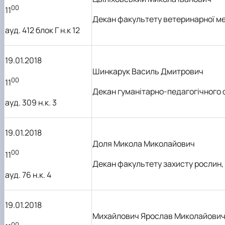
00
11
Декан
факультету ветеринарної м
ауд. 412 блок Г н.к 12
19.01.2018
Шинкарук Василь Дмитрович
00
11
Декан гуманітарно-педагогічного
ауд. 309 н.к. 3
19.01.2018
Доля Микола Миколайович
00
11
Декан
факультету захисту
рослин, 
ауд. 76 н.к. 4
19.01.2018
Михайлович Ярослав Миколайови
00