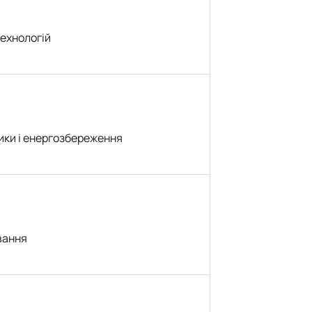
ехнологій
ики і енергозбереження
вання