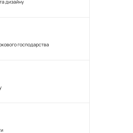
та дизайну
аркового господарства
у
ти