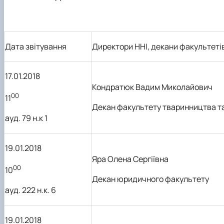
Дата звітування
Директори ННІ, декани факультеті
17.01.2018
Кондратюк Вадим Миколайович
00
11
Декан
факультету
тваринництва та
ауд. 79 н.к 1
19.01.2018
Яра Олена Сергіївна
00
10
Декан юридичного факультету
ауд. 222 н.к. 6
19.01.2018