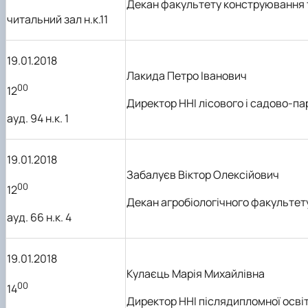
Декан факультету конструювання 
читальний зал н.к.11
19.01.2018
Лакида Петро Іванович
00
12
Директор
ННІ
лісового і садово-п
ауд. 94 н.к. 1
19.01.2018
Забалуєв Віктор Олексійович
00
12
Декан агро
біологічного
факультет
ауд. 66 н.к. 4
19.01.2018
Кулаєць Марія Михайлівна
00
14
Директор
ННІ
післядипломної осві