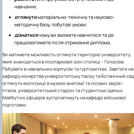
навчання;
оглянути
матеріально-технічну та науково-
методичну базу, побутові умови;
дізнатися
чому ви зможете навчитися та де
працюватимете після отримання диплома.
Ви матимете можливість оглянути територію університету,
який знаходиться в лісопарковій зоні столиці – Голосієві.
Побувати в навчальних корпусах та гуртожитках, Завітати на
кафедру конярства університетську пасіку та ботанічний сад
оглянути експозиції в музеях анатомії та лісових звірів і
птахів, університетський стадіон та студентські їдальні.
Майбутніх офіцерів зустрічатимуть на кафедрі військової
підготовки.