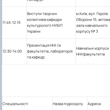
Виступи творчих
м.Київ, вул. Героїв
колективів кафедри
Оборони 15, актова
11:45-
12:15
культурології НУБіП
зала навчального
України
корпусу № 3
Презентація ННІ та
Навчальні корпуси
12:30-14:00
факультетів, лабораторій
ННІ/факультетів
та кафедр
Спеціальності
Назва підрозділу
Адреса