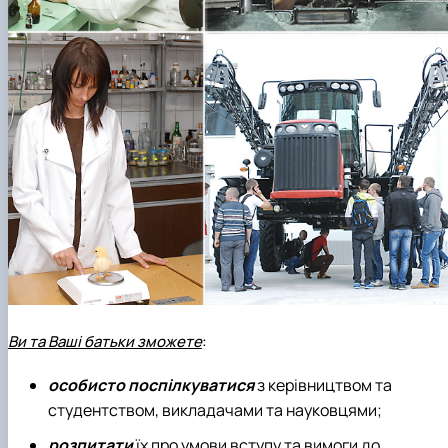
Ви та Ваші батьки зможете
:
особисто поспілкуватися
з керівництвом та
студентством, викладачами та науковцями;
розпитати
їх про умови вступу та вимоги до