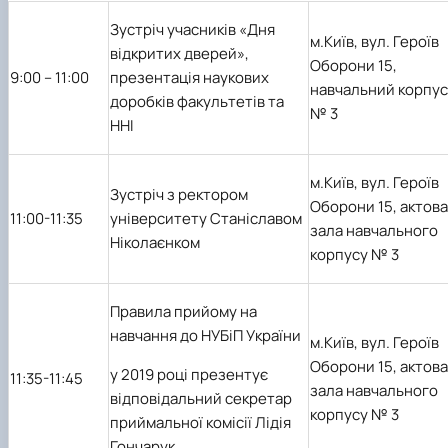
Зустріч учасників «Дня
м.Київ, вул. Героїв
відкритих дверей»,
Оборони 15,
9:00 – 11:00
презентація наукових
навчальний корпус
доробків факультетів та
№ 3
ННІ
м.Київ, вул. Героїв
Зустріч з ректором
Оборони 15, актова
11:00-11:35
університету Станіславом
зала навчального
Ніколаєнком
корпусу № 3
Правила прийому на
навчання до НУБіП України
м.Київ, вул. Героїв
Оборони 15, актова
у 2019 році презентує
11:35-11:45
зала навчального
відповідальний секретар
корпусу № 3
приймальної комісії Лідія
Гончарук