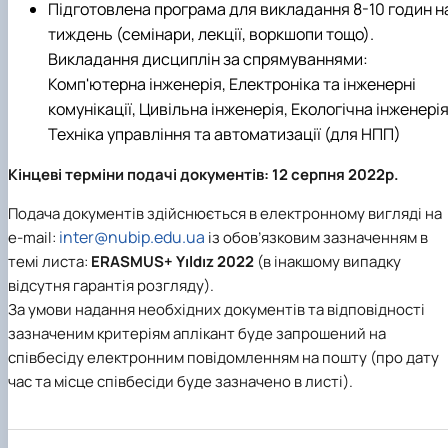
Підготовлена програма для викладання 8-10 годин н
тиждень (семінари, лекції, воркшопи тощо).
Викладання дисциплін за спрямуваннями:
Комп'ютерна інженерія, Електроніка та інженерні
комунікації, Цивільна інженерія, Екологічна інженерія
Техніка управління та автоматизації (для НПП)
Кінцеві терміни подачі документів: 12 серпня 2022р.
Подача документів здійснюється в електронному вигляді на
inter@nubip.edu.ua
e-mail:
із обов’язковим зазначенням в
темі листа:
ERASMUS+ Yıldız 2022
(в інакшому випадку
відсутня гарантія розгляду).
За умови надання необхідних документів та відповідності
зазначеним критеріям аплікант буде запрошений на
співбесіду електронним повідомленням на пошту (про дату
час та місце співбесіди буде зазначено в листі).