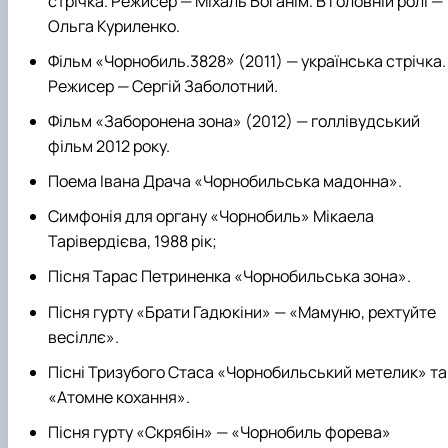
стрічка. Режисер — Міхаль Боганім. В головній ролі —
Ольга Куриленко.
Фільм «Чорнобиль.3828» (2011) — українська стрічка.
Режисер — Сергій Заболотний.
Фільм «Заборонена зона» (2012) — голлівудський
фільм 2012 року.
Поема Івана Драча «Чорнобильська мадонна».
Симфонія для органу «Чорнобиль» Мікаела
Тарівердієва, 1988 рік;
Пісня Тарас Петриненка «Чорнобильська зона».
Пісня гурту «Брати Гадюкіни» — «Мамуню, рехтуйте
весіллє».
Пісні Тризубого Стаса «Чорнобильський метелик» та
«Атомне кохання».
Пісня гурту «Скрябін» — «Чорнобиль форева»