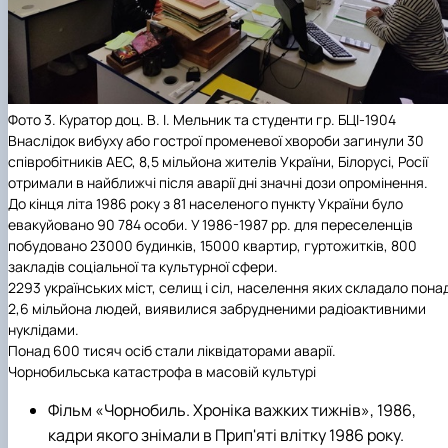
Фото 3. Куратор доц. В. І. Мельник та студенти гр. БЦІ-1904
Внаслідок вибуху або гострої променевої хвороби загинули 30
співробітників АЕС, 8,5 мільйона жителів України, Білорусі, Росії
отримали в найближчі після аварії дні значні дози опромінення.
До кінця літа 1986 року з 81 населеного пункту України було
евакуйовано 90 784 особи. У 1986-1987 рр. для переселенців
побудовано 23000 будинків, 15000 квартир, гуртожитків, 800
закладів соціальної та культурної сфери.
2293 українських міст, селищ і сіл, населення яких складало пона
2,6 мільйона людей, виявилися забрудненими радіоактивними
нуклідами.
Понад 600 тисяч осіб стали л
іквідаторами аварії.
Чорнобильська катастрофа в масовій культурі
Фільм «Чорнобиль. Хроніка важких тижнів», 1986,
кадри якого знімали в Прип'яті влітку 1986 року.