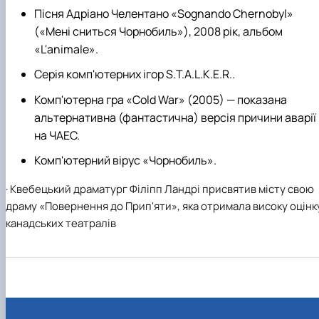
Пісня Адріано Челентано «Sognando Chernobyl»
(«Мені сниться Чорнобиль»), 2008 рік, альбом
«L'animale».
Серія комп'ютерних ігор S.T.A.L.K.E.R..
Комп'ютерна гра «Cold War» (2005) — показана
альтернативна (фантастична) версія причини аварії
на ЧАЕС.
Комп'ютерний вірус «Чорнобиль».
·
Квебецький драматург Філіпп Ландрі присвятив місту свою
драму «Повернення до Прип'яти», яка отримала високу оцінк
канадських театралів