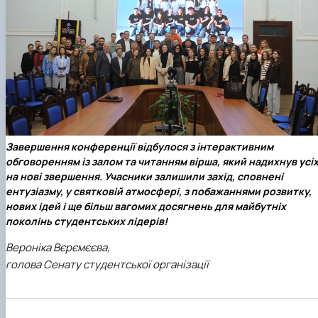
Завершення конференції відбулося з інтерактивним
обговоренням із залом та читанням вірша, який надихнув усі
на нові звершення. Учасники залишили захід, сповнені
ентузіазму, у святковій атмосфері, з побажаннями розвитку,
нових ідей і ще більш вагомих досягнень для майбутніх
поколінь студентських лідерів!
Вероніка Вєрємєєва,
голова Сенату студентської організації