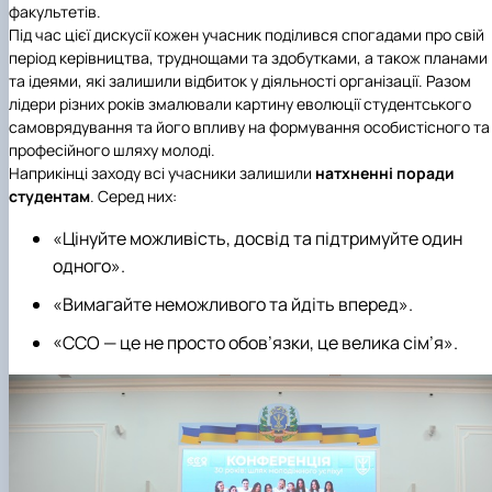
факультетів.
Під час цієї дискусії кожен учасник поділився спогадами про свій
період керівництва, труднощами та здобутками, а також планами
та ідеями, які залишили відбиток у діяльності організації. Разом
лідери різних років змалювали картину еволюції студентського
самоврядування та його впливу на формування особистісного та
професійного шляху молоді.
Наприкінці заходу всі учасники залишили
натхненні поради
студентам
. Серед них:
«Цінуйте можливість, досвід та підтримуйте один
одного».
«Вимагайте неможливого та йдіть вперед».
«ССО — це не просто обов’язки, це велика сім’я»
.