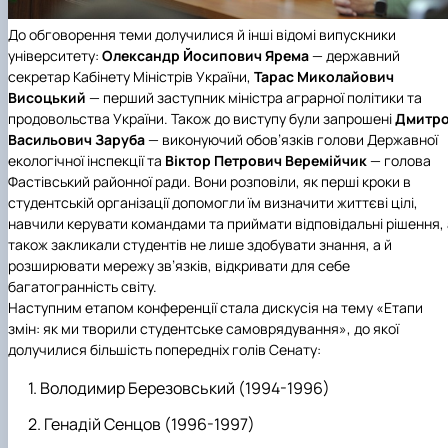
До обговорення теми долучилися й інші відомі випускники
університету:
Олександр Йосипович Ярема
— державний
секретар
Кабінету Міністрів України
,
Тарас Миколайович
Висоцький
— перший заступник
міністра аграрної політики та
продовольства України
. Також до виступу були запрошені
Дмитр
Васильович Заруба
— виконуючий обов’язків голови
Державної
екологічної інспекції
та
Віктор Петрович Веремійчик
— голова
Фастівський районної ради
. Вони розповіли, як перші кроки в
студентській організації допомогли їм визначити життєві цілі,
навчили керувати командами та приймати відповідальні рішення, 
також закликали студентів не лише здобувати знання, а й
розширювати мережу зв’язків, відкривати для себе
багатогранність світу.
Наступним етапом конференції стала дискусія на тему «Етапи
змін: як ми творили студентське самоврядування», до якої
долучилися більшість попередніх голів Сенату:
Володимир Березовський (1994-1996)
Генадій Сенцов (1996-1997)