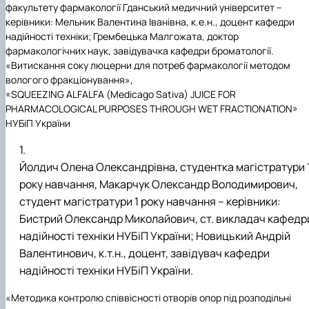
факультету фармакології Гданський медичний університет –
керівники: Мельник Валентина Іванівна, к.е.н., доцент кафедри
надійності техніки;
Г
рембецька Малгожата, доктор
фармакологічних наук, завідувачка кафедри броматології.
«Витискання соку люцерни для потреб фармакології методом
вологого фракціонування»,
«SQUEEZING ALFALFA (
Medicago Sativa
)
JUICE
FOR
PHARMACOLOGICAL PURPOSES THROUGH WET FRACTIONATION
»
НУБіП України
Йолдич Олена Олександрівна, студентка магістратури 
року навчання, Макарчук Олександр Володимирович,
студент магістратури 1 року навчання – керівники:
Бистрий Олександр Миколайович, ст. викладач кафедр
надійності техніки НУБіП України; Новицький Андрій
Валентинович, к.т.н., доцент, завідувач кафедри
надійності техніки НУБіП України.
«Методика контролю співвісності отворів опор під розподільні