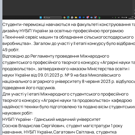
Студенти-переможці навчаються на факультеті
конструювання т
дизайну
НУБіП України
за освітньо-професійною програмою
«Технічний сервіс машин та обладнання сільськогосподарського
виробництва»
. Загалом до участі у ІІ етапі конкурсу було відібран
49 робіт.
Відповідно до Регламенту проведення Міжнародного
студентського професійного творчого конкурсу «Аграрні науки т
продовольство», затвердженого наказом Міністерства освіти і
науки України від 09.01.2023 р. № 9 на базі
Миколаївського
національного аграрного університету
8 червня 2023 р. відбулос
підведення його підсумків.
Для участі у І етапі
Міжнародного студентського професійного
творчого конкурсу «Аграрні науки та продовольство»
кафедрою
надійності техніки було підготовлено та подано
вісім студентськи
наукових робіт:
НУБіП України - Гданський медичний університет
Соснов Владислав Сергійович, студент магістратури 1 року
навчання, НУБіП України,
Сагатович Світлана, студентка