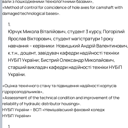
вали з пошкодженими технологічними базами»,
«Method of control for coincidence of hole axes for camshaft with
damaged technological bases».
Юрчук Микола Віталійович, студент 3 курсу, Погорілий
Ярослав Вікторович, студент магістратури 1 року
навчання – керівники: Новицький Андрій Валентинович
к.т.н., доцент, завідувач кафедри надійності техніки
НУБіП України; Бистрий Олександр Миколайович,
старший викладач кафедри надійності техніки НУБіП
України.
«Оцінка технічного стану та підвищення надійності корпусів
гідророзподільників»,
«Assessment of the technical condition and improvement of the
reliability of hydraulic distributor housings».
НУБіП України – ВСП «Немішаївський фаховий коледж
НУБіП України»