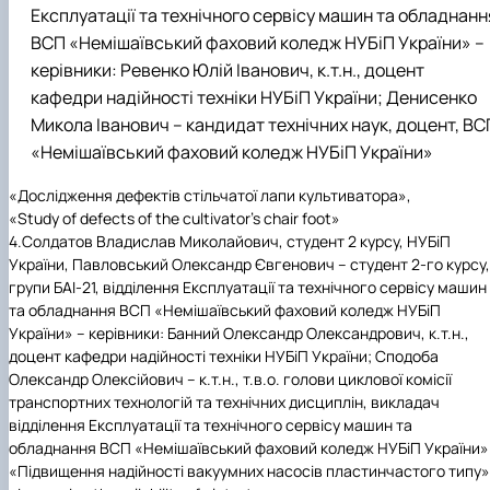
Експлуатації та технічного сервісу машин та обладнанн
ВСП «Немішаївський фаховий коледж НУБіП України» –
керівники: Ревенко Юлій Іванович, к.т.н., доцент
кафедри надійності техніки НУБіП України; Денисенко
Микола Іванович – кандидат технічних наук, доцент, ВС
«Немішаївський фаховий коледж НУБіП України»
«Дослідження дефектів стільчатої лапи культиватора»,
«Study of defects of the cultivator's chair foot»
4.
Солдатов Владислав Миколайович, студент 2 курсу, НУБіП
України, Павловський Олександр Євгенович – студент 2-го курсу,
групи БАІ-21, відділення Експлуатації та технічного сервісу машин
та обладнання ВСП «Немішаївський фаховий коледж НУБіП
України» – керівники: Банний Олександр Олександрович, к.т.н.,
доцент кафедри надійності техніки НУБіП України; Сподоба
Олександр Олексійович – к.т.н., т.в.о. голови циклової комісії
транспортних технологій та технічних дисциплін, викладач
відділення Експлуатації та технічного сервісу машин та
обладнання ВСП «Немішаївський фаховий коледж НУБіП України»
«Підвищення надійності вакуумних насосів пластинчастого типу» 