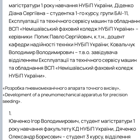
магістратури 1 року навчання НУБіП України, Діденко
Діана Сергіївна – студентка 1-го курсу, групи БАІ-11,
Експлуатації та технічного сервісу машин та обладнанн
ВСП «Немішаївський фаховий коледж НУБіП України» –
керівники: Попик Павло Сергійович, к.т.н., доцент
кафедри надійності техніки НУБіП України; Ковальчук
Володимир Володимирович – т.в.о. завідувача
відділенням Експлуатації та технічного сервісу машин
та обладнання ВСП «Немішаївський фаховий коледж
НУБіП України».
«Розробка пневмомеханічного апарата точного висіву»,
«Development of a pneumomechanical apparatus for precision
seeding».
Ювченко Ігор Володимирович
, студент магістратури 1
року навчання факультету КД НУБіП України, Дяченко
Олександр Борисович – студент 3 курсу, відділення