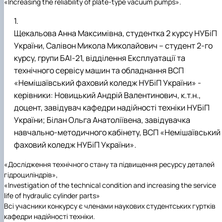
«Increasing the reliability of plate-type vacuum pumps».
Щекальова Анна Максимівна, студентка 2 курсу НУБіП
України, Салівон Микола Миколайович – студент 2-го
курсу, групи БАІ-21, відділення Експлуатації та
технічного сервісу машин та обладнання ВСП
«Немішаївський фаховий коледж НУБіП України» -
керівники: Новицький Андрій Валентинович, к.т.н.,
доцент, завідувач кафедри надійності техніки НУБіП
України; Білан Ольга Анатоліївена, завідувачка
навчально-методичного кабінету, ВСП «Немішаївський
фаховий коледж НУБіП України».
«Дослідження технічного стану та підвищення ресурсу деталей
гідроциліндрів»,
«Investigation of the technical condition and increasing the service
life of hydraulic cylinder parts»
Всі учасники конкурсу є членами наукових студентських гуртків
кафедри надійності техніки.