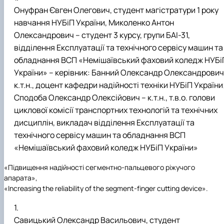
Онуфран Євген Олегович, студент магістратури 1 року
навчання НУБіП України, Миколенко Антон
Олександрович – студент 3 курсу, групи БАІ-31,
відділення Експлуатації та технічного сервісу машин та
обладнання ВСП «Немішаївський фаховий коледж НУБі
України» – керівник: Банний Олександр Олександрович
к.т.н., доцент кафедри надійності техніки НУБіП України
Сподоба Олександр Олексійович – к.т.н., т.в.о. голови
циклової комісії транспортних технологій та технічних
дисциплін, викладач відділення Експлуатації та
технічного сервісу машин та обладнання ВСП
«Немішаївський фаховий коледж НУБіП України»
«Підвищення надійності сегментно-пальцевого ріжучого
апарата
»,
«Increasing the reliability of the segment-finger cutting device».
Савицький Олександр Васильович, студент