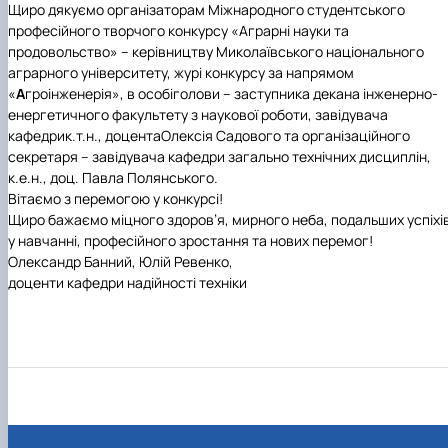
Щиро дякуємо організаторам
Міжнародного студентського
професійного творчого конкурсу «Аграрні науки та
продовольство»
– керівництву Миколаївського національного
аграрного університету, журі конкурсу за напрямом
«
А
гроінженерія»,
в особі
голови
–
заступника декана інженерно-
енергетичного факультету з наукової роботи, завідувача
кафедри
к.т.н., доцента
Олексія Садового
та організаційного
секретаря
–
завідувача кафедри загально технічних дисциплін,
к.е.н., доц.
Павла Полянського.
Вітаємо з перемогою у конкурсі!
Щиро бажаємо міцного здоров’я, мирного неба, подальших успіхі
у навчанні, професійного зростання та нових перемог!
Олександр Банний, Юлій Ревенко,
доценти кафедри надійності техніки