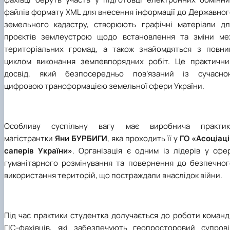
файлів формату XML для внесення інформації до Державног
земельного кадастру, створюють графічні матеріали дл
проєктів землеустрою щодо встановлення та зміни ме
територіальних громад, а також знайомдяться з повни
циклом виконання землевпорядних робіт. Це практични
досвід, який безпосередньо пов’язаний із сучасно
цифровою трансформацією земельної сфери України.
Особливу суспільну вагу має виробнича практик
магістрантки
Яни БУРБИГИ
, яка проходить її у
ГО «Асоціаці
саперів України»
. Організація є одним із лідерів у сфе
гуманітарного розмінування та повернення до безпечног
використання територій, що постраждали внаслідок війни.
Під час практики студентка долучається до роботи команд
ГІС-фахівців, які забезпечують геопросторовий супрові