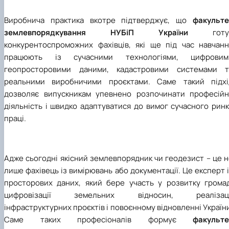
Виробнича практика вкотре підтверджує, що
факульте
землевпорядкування НУБіП України
готу
конкурентоспроможних фахівців, які ще під час навчанн
працюють із сучасними технологіями, цифровим
геопросторовими даними, кадастровими системами т
реальними виробничими проєктами. Саме такий підхі
дозволяє випускникам упевнено розпочинати професійн
діяльність і швидко адаптуватися до вимог сучасного рин
праці.
Адже сьогодні якісний землевпорядник чи геодезист – це 
лише фахівець із вимірювань або документації. Це експерт 
просторових даних, який бере участь у розвитку громад
цифровізації земельних відносин, реалізаці
інфраструктурних проєктів і повоєнному відновленні Україн
Саме таких професіоналів формує
факульте