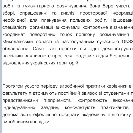
робіт із гуманітарного розмінування. Вона бере участь 
зборі, опрацюванні та аналізі просторової інформації
необхідної для планування польових робіт. Нещодавн
спеціалісти організації виконували контрольне визначенн
координат поворотних точок полігону розмінування 
Миколаївській області із застосуванням сучасного GNSS
обладнання. Саме такі проєкти сьогодні демонструють
наскільки важливою є професія геодезиста для безпечног
відновлення українських територій.
Протягом усього періоду виробничої практики керівники в
факультету підтримують постійний зв’язок зі студентами 
представниками підприємств, контролюють виконанн
індивідуальних завдань, консультують практикантів 
допомагають ефективно поєднати академічну підготовку 
виробничим досвідом.