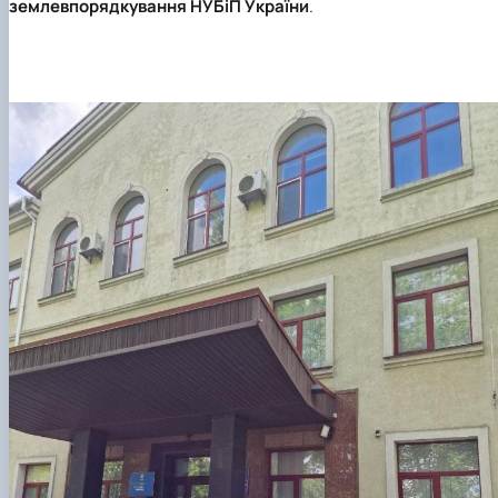
землевпорядкування НУБіП України
.