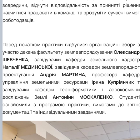
зсередини, відчути відповідальність за прийняті рішення
навчитися працювати в команді та зрозуміти сучасні вимо
роботодавців.
Перед початком практики відбулися організаційні збори з
участю декана факультету землевпорядкування
Олександр
ШЕВЧЕНКА
, завідувачки кафедри земельного кадастр
Наталії МЕДИНСЬКОЇ
, завідувача кафедри землевпорядног
проектування
Андрія МАРТИНА
, професора кафедр
управління земельними ресурсами
Ірина Купріянчик
т
завідувачки кафедри геоінформатики і аерокосмічни
досліджень Землі
Антоніни МОСКАЛЕНКО
. Студенті
ознайомили з програмою практики, вимогами до звітно
документації та індивідуальними завданнями.