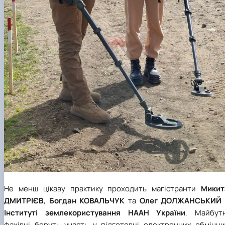
Не менш цікаву практику проходить магістранти
Микит
ДМИТРІЄВ,
Богдан КОВАЛЬЧУК
та
Олег ДОЛЖАНСЬКИЙ
Інституті землекористування НААН України
. Майбутн
фахівці беруть участь у підготовці електронних обмінни