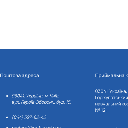
Поштова адреса
Приймальна к
03041, Україна, 
03041, Україна, м. Київ,
Горіхуватський 
вул. Героїв Оборони, буд. 15.
навчальний кор
№ 12.
(044) 527-82-42
rectorat@nubip.edu.ua