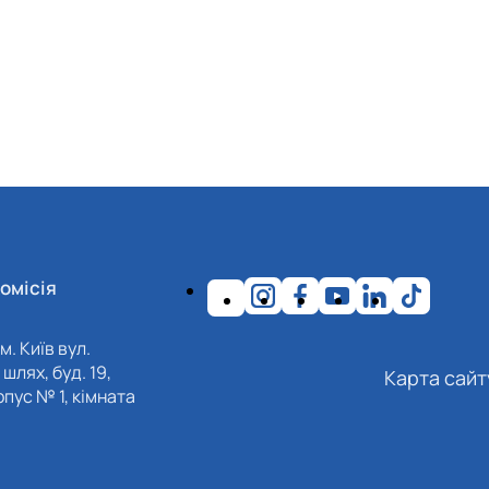
омісія
м. Київ вул.
шлях, буд. 19,
Карта сайт
пус № 1, кімната