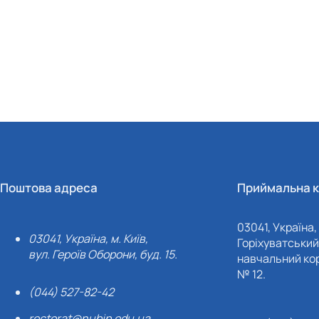
Поштова адреса
Приймальна к
03041, Україна, 
03041, Україна, м. Київ,
Горіхуватський 
вул. Героїв Оборони, буд. 15.
навчальний кор
№ 12.
(044) 527-82-42
rectorat@nubip.edu.ua