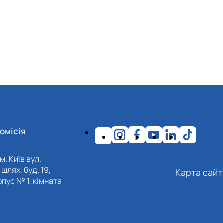
омісія
м. Київ вул.
шлях, буд. 19,
Карта сайт
пус № 1, кімната