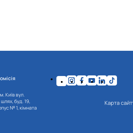
омісія
м. Київ вул.
шлях, буд. 19,
Карта сайт
пус № 1, кімната