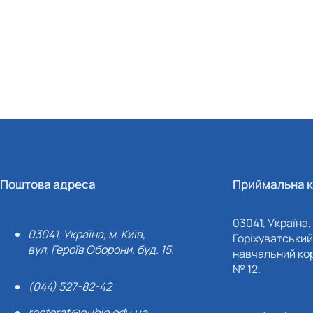
Поштова адреса
Приймальна к
03041, Україна, 
03041, Україна, м. Київ,
Горіхуватський 
вул. Героїв Оборони, буд. 15.
навчальний кор
№ 12.
(044) 527-82-42
rectorat@nubip.edu.ua