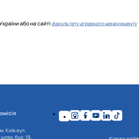
України або на сайті
факультету аграрного менеджменту
омісія
м. Київ вул.
шлях, буд. 19,
Карта сайт