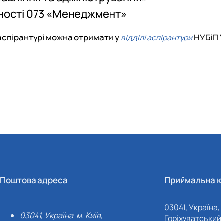
ьності 073 «Менеджмент»
 аспірантурі можна отримати у
НУБіП 
відділі аспірантури
Поштова адреса
Приймальна к
03041, Україна, 
03041, Україна, м. Київ,
Горіхуватський 