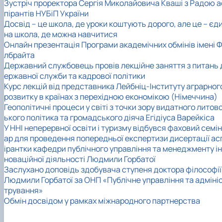
Зустріч проректора Сергія Миколайовича Кваші з Радою а
пірантів НУБіП України
Досвід – це школа, де уроки коштують дорого, але це – єд
на школа, де можна навчитися
Онлайн презентація Програми академічних обмінів імені Ф
лбрайта
Державний службовець провів лекційне заняття з питань 
ержавної служби та кадрової політики
Курс лекцій від представника Лейбніц-Інституту аграрног
розвитку в країнах з перехідною економікою (Німеччина)
Геополітичні процеси у світі з точки зору видатного литов
ького політика та громадського діяча Егідіуса Варейкіса
У ННІ неперервної освіти і туризму відбувся фаховий семін
ар для проведення попередньої експертизи дисертації ас
ірантки кафедри публічного управління та менеджменту ін
новаційної діяльності Людмили Горбатої
Заслухано доповідь здобувача ступеня доктора філософії
Людмили Горбатої за ОНП «Публічне управління та адміні
трування»
Обмін досвідом у рамках міжнародного партнерства