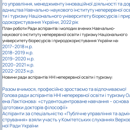
го управління, менеджменту інноваційної діяльності та до
Іноземні мови
Їдальні та буфети
Центр вивчення мов
Психологічна підтримка
Біоетична комісія
Рада молодих вчених
Методичні рекомендації, пам'ятки
ЦКНО «Агропромисловий комплекс, лісове і
Доступ до публічної інформації
Наглядова рада
Історія університету
адництва Навчально-наукового інституту неперервної осв
Працевлаштування
Студентські квитки
Інклюзивне середовище
Наукові видання
садово-паркове господарство, ветеринарна
Наукові школи
Форми документів
Державні закупівлі
Рада роботодавців
Видатні випускники та працівники
ти і туризму Національного університету біоресурсів і при
Наука для бізнесу
медицина»
Стартап школа НУБіП України
Патентно-ліцензійна діяльність
Досліднику та автору
Офіційна символіка
Благодійний фонд «Голосіївська ініціатива
Звіт ректора
одокористування України, 2022 рік
Обладнання НУБіП України
Звіт про проведення НТЗ
Каталог наукових послуг
Антикорупційні заходи
2020»
Пам'яті захисників України
План роботи Ради аспірантів і молодих вчених Навчально-
Наукові журнали НУБіП України
«SEB-2024»
Гендерна радниця
Почесні доктори і професори НУБіП України
Уповноважена особа з питань запобігання 
наукового інституту неперервної освіти і туризму Національного
Наукові журнали НУБіП України (English)
«SEB-2025»
Контактна інформація
виявлення корупції
Пресслужба
університету біоресурсів і природокористування України на:
Пам'ятка про проведення науково-технічни
Університетський кур'єр
Положення про антикорупційного
2017–2018 н.р.
заходів
уповноваженого НУБіП України
Вибори ректора
2018–2019 н.р.
Порядок планування та організації
Програма розвитку університету «Голосіївсь
Національні нормативно-правові акти
201
9–2020 н.
р.
проведення НТЗ
ініціатива – 2025»
Нормативно-правові акти НУБіП України
2020
–2021 н.
р.
Результати науково-технічних заходів
Інформаційні ресурси НАЗК
2022-2023 н.р.
Монографії
Методичні роз’яснення НАЗК
Новини ради аспірантів
ННІ неперервної освіти і туризму
:
Антикорупційні заходи
Разом вчимося, професійно зростаємо та відпочиваємо!
Голова ради аспірантів ННІ неперервної освіти і туризму О
ена Лактіонова: «студентоцентроване навчання – основа 
ідготовки докторів філософії»
Аспіранти за спеціальністю «Публічне управління та адмін
стрування» взяли участь у Комітетських слуханнях Верхо
ної Ради України