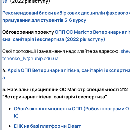
за"
(2022 рік вступу)
Рекомендовані блоки вибіркових дисциплін фахового 
прямування для студентів 5-6 курсу
Обговорення проекту
ОПП ОС Магістр Ветеринарна гіг
єна, санітарія і експертиза (2022 рік вступу)
Свої пропозиції і зауваження надсилайте за адресою:
she
tshenko_lv@nubip.edu.ua
4.
Архів ОПП Ветеринарна гігієна, санітарія і експерти
а
5. Навчальні дисципліни ОС Магістр спеціальності 212
"Ветеринарна гігієна, санітарія і експертиза"
Обов'язкові компоненти ОПП (Робочі програми О
К)
ЕНК на базі платформи
Elearn