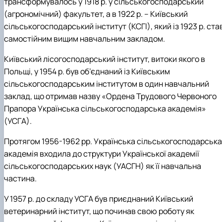
трансформувалось у 1918 р. у сільськогосподарський
(агрономічний) факультет, а в 1922 р. – Київський
сільськогосподарський інститут (КСГІ), який із 1923 р. ста
самостійним вищим навчальним закладом.
Київський лісогосподарський інститут, витоки якого в
Польщі, у 1954 р. був об’єднаний із Київським
сільськогосподарським інститутом в один навчальний
заклад, що отримав назву «Ордена Трудового Червоного
Прапора Українська сільськогосподарська академія»
(УСГА).
Протягом 1956-1962 рр. Українська сільськогосподарська
академія входила до структури Української академії
сільськогосподарських наук (УАСГН) як її навчальна
частина.
У 1957 р. до складу УСГА був приєднаний Київський
ветеринарний інститут, що починав свою роботу як