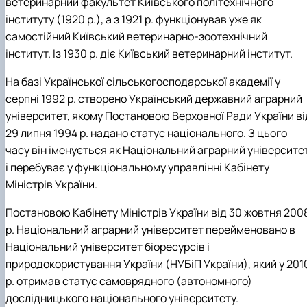
ветеринарний факультет Київського політехнічного
інституту (1920 р.), а з 1921 р. функціонував уже як
самостійний Київський ветеринарно-зоотехнічний
інститут. Із 1930 р. діє Київський ветеринарний інститут.
На базі Української сільськогосподарської академії у
серпні 1992 р. створено Український державний аграрний
університет, якому Постановою Верховної Ради України ві
29 липня 1994 р. надано статус національного. З цього
часу він іменується як Національний аграрний університе
і перебуває у функціональному управлінні Кабінету
Міністрів України.
Постановою Кабінету Міністрів України від 30 жовтня 200
р. Національний аграрний університет перейменовано в
Національний університет біоресурсів і
природокористування України (НУБіП України), який у 201
р. отримав статус самоврядного (автономного)
дослідницького національного університету.