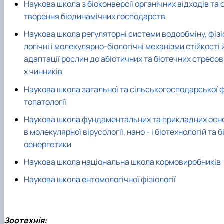
Наукова школа з біоконверсії органічних відходів та 
творення біодинамічних господарств
Наукова школа регуляторні системи водообміну, фізі
логічні і молекулярно-біологічні механізми стійкості 
адаптації рослин до абіотичних та біотечних стресо
х чинників
Наукова школа загальної та сільськогосподарської ф
топатології
Наукова школа фундаментальних та прикладних осн
в молекулярної вірусології, нано - і біотехнологій та б
оенергетики
Наукова школа національна школа кормовиробників
Наукова школа ентомологічної фізіології
Зоотехнія: