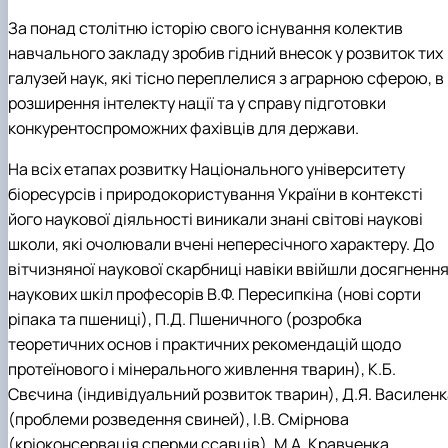
За понад столітню історію свого існування колектив
навчального закладу зробив гідний внесок у розвиток тих
галузей наук, які тісно переплелися з аграрною сферою, в
розширення інтелекту нації та у справу підготовки
конкурентоспроможних фахівців для держави.
На всіх етапах розвитку Національного університету
біоресурсів і природокористування України в контексті
його наукової діяльності виникали знані світові наукові
школи, які очолювали вчені непересічного характеру. До
вітчизняної наукової скарбниці навіки ввійшли досягненн
наукових шкіл професорів В.Ф. Пересипкіна (нові сорти
ріпака та пшениці), П.Д. Пшеничного (розробка
теоретичних основ і практичних рекомендацій щодо
протеїнового і мінерального живлення тварин), К.Б.
Свєчина (індивідуальний розвиток тварин), Д.Я. Василенк
(проблеми розведення свиней), І.В. Смірнова
(кріоконсервація сперми ссавців), М.А. Кравченка