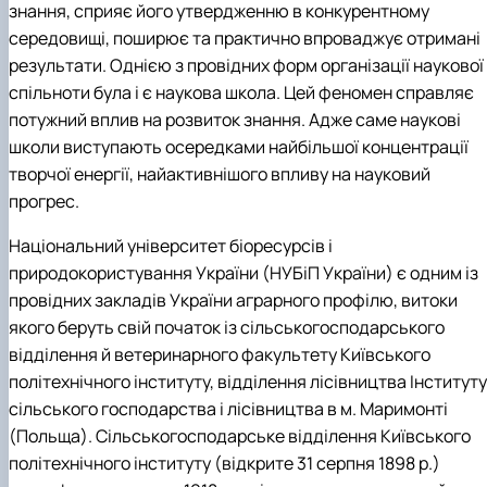
знання, сприяє його утвердженню в конкурентному
(MOOCs)
SEB-2025
Learning
Farm named after O.V. Muzychenko
Science
Architecture and Design
Faculty of Design and Engineering
International Students Office
середовищі, поширює та практично впроваджує отримані
University Research Services Catalogue
Faculty of Economics
Educational and Research Farm «Vorzel»
Research Institute of Forestry and Ornamenta
Berezhany Agrotechnical Institute
Horticulture
Faculty of Food Science, Nutrition and Qualit
Berezhany Professional College
результати. Однією з провідних форм організації наукової
Management
Research Institute of Technology and Quality
Bobrovytsia Professional College named after 
спільноти була і є наукова школа. Цей феномен справляє
Animal Products
Mainova
Faculty of Humanities and Pedagogy
потужний вплив на розвиток знання. Адже саме наукові
Faculty of Information Technologies
Research and Design Institute of
Boyarka College of Ecology and Natural
школи виступають осередками найбільшої концентрації
Standardisation and Technologies of Eco-Safe a
Resources
Faculty of Land Management
творчої енергії, найактивнішого впливу на науковий
Organic Products
Faculty of Law
Crimean Agro-Industrial College
Faculty of Veterinary Medicine
Ukrainian Laboratory of Quality and Safety of
Crimean Technical College of Land Reclamati
прогрес.
Agricultural Products
and Agricultural Mechanisation
Mechanical and Technological Faculty
Faculty of Plant Protection, Biotechnology an
Ukrainian Research Institute of Agricultural
Irpin Professional College
Національний університет біоресурсів і
Ecology
Radiology
Mukachevo Professional College
природокористування України (НУБіП України) є одним із
Nemishaieve Professional College
провідних закладів України аграрного профілю, витоки
Nizhyn Agrotechnical Institute
якого беруть свій початок із сільськогосподарського
Nizhyn Professional College
відділення й ветеринарного факультету Київського
Prybrezhne Agrarian College
політехнічного інституту, відділення лісівництва Інституту
Rivne Professional College
Zalishchyky Professional College named after
сільського господарства і лісівництва в м. Маримонті
Ye. Khraplivyi
(Польща). Сільськогосподарське відділення Київського
політехнічного інституту (відкрите 31 серпня 1898 р.)