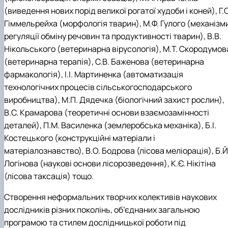
(виведення нових порід великої рогатої худоби і коней), Г.О
Гіммельрейха (морфологія тварин), М.Ф. Гулого (механізм
регуляції обміну речовин та продуктивності тварин), В.В.
Нікольського (ветеринарна вірусологія), М.Т. Скородумов
(ветеринарна терапія), С.В. Баженова (ветеринарна
фармакологія), І.І. Мартиненка (автоматизація
технологічних процесів сільськогосподарського
виробництва), М.П. Дядечка (біологічний захист рослин),
В.С. Крамарова (теоретичні основи взаємозамінності
деталей), П.М. Василенка (землеробська механіка), Б.І.
Костецького (конструкційні матеріали і
матеріалознавство), В.О. Бодрова (лісова меліорація), Б.Й
Логінова (наукові основи лісорозведення), К.Є. Нікітіна
(лісова таксація) тощо.
Створення неформальних творчих колективів наукових
дослідників різних поколінь, об’єднаних загальною
програмою та стилем дослідницької роботи під