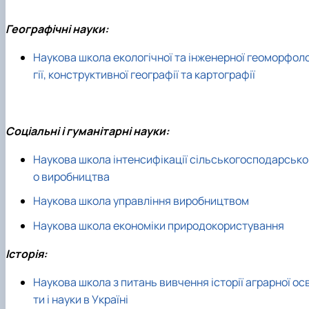
Географічні науки:
Наукова школа екологічної та інженерної геоморфол
гії, конструктивної географії та картографії
Соціальні і гуманітарні науки:
Наукова школа інтенсифікації сільськогосподарсько
о виробництва
Наукова школа управління виробництвом
Наукова школа економіки природокористування
Історія:
Наукова школа з питань вивчення історії аграрної осв
ти і науки в Україні