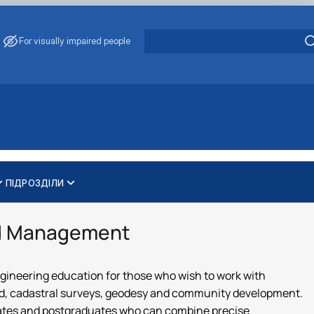
For visually impaired people
ПІДРОЗДІЛИ
и
ти
ування та охорони навколишнього середовища"
nd Management
 освітньо-наукового рівня вищої освіти
ineering education for those who wish to work with
 land, cadastral surveys, geodesy and community development.
ates and postgraduates who can combine precise