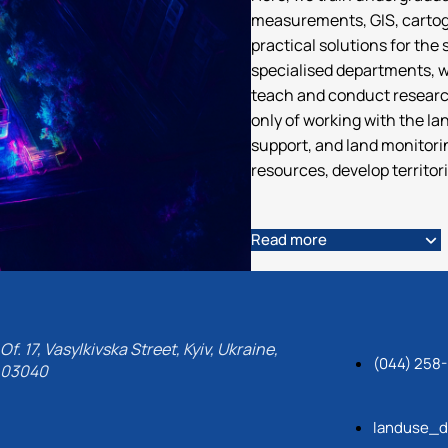
measurements, GIS, cartogr
practical solutions for the
specialised departments, w
teach and conduct research.
only of working with the l
support, and land monitorin
resources, develop territori
Read more
Of. 17, Vasylkivska Street, Kyiv, Ukraine,
(044) 258
03040
landuse_d