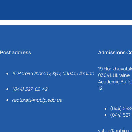
Post address
Admissions C
19 Horikhuvatsky
15 Heroiv Oborony, Kyiv, 03041, Ukraine
03041, Ukraine
Academic Buildi
12
(044) 527-82-42
rectorat@nubip.edu.ua
(044) 258
(044) 527
vstup@nubip.e