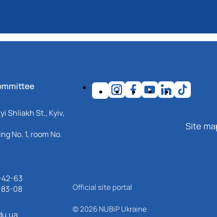
ommittee
i Shliakh St., Kyiv,
Site ma
ng No. 1, room No.
-42-63
Official site portal
-83-08
© 2026 NUBiP Ukraine
du.ua