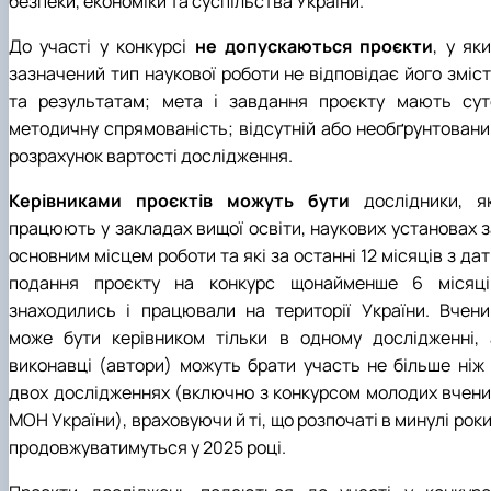
безпеки, економіки та суспільства України.
До участі у конкурсі
не допускаються проєкти
, у як
зазначений тип наукової роботи не відповідає його зміст
та результатам; мета і завдання проєкту мають сут
методичну спрямованість; відсутній або необґрунтовани
розрахунок вартості дослідження.
Керівниками проєктів можуть бути
дослідники, як
працюють у закладах вищої освіти, наукових установах з
основним місцем роботи та які за останні 12 місяців з да
подання проєкту на конкурс щонайменше 6 місяці
знаходились і працювали на території України. Вчени
може бути керівником тільки в одному дослідженні, 
виконавці (автори) можуть брати участь не більше ніж 
двох дослідженнях (включно з конкурсом молодих вчени
МОН України), враховуючи й ті, що розпочаті в минулі роки
продовжуватимуться у 2025 році.