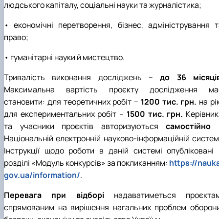
людського капіталу, соціальні науки та журналістика;
• економічні перетворення, бізнес, адміністрування т
право;
• гуманітарні науки й мистецтво.
Тривалість виконання досліджень –
до 36 місяці
Максимальна вартість проєкту дослідження ма
становити: для теоретичних робіт −
1200 тис. грн.
на рі
для експериментальних робіт –
1500 тис. грн.
Керівник
та учасники проєктів авторизуються
самостійно
Національній електронній науково-інформаційній системі
Інструкції щодо роботи в даній системі опубліковані 
розділі «Модуль конкурсів» за покликанням:
https://nauk
gov.ua/information/
.
Перевага при відборі
надаватиметься проєктам
спрямованим на вирішення нагальних проблем оборони