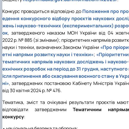
Іноземні мови
Їдальні та буфети
Центр вивчення мов
Психологічна підтримка
Біоетична комісія
Рада молодих вчених
Методичні рекомендації, пам'ятки
ЦКНО «Агропромисловий комплекс, лісове і
Доступ до публічної інформації
Наглядова рада
Історія університету
Працевлаштування
Студентські квитки
Інклюзивне середовище
Наукові видання
садово-паркове господарство, ветеринарна
Наукові школи
Форми документів
Державні закупівлі
Рада роботодавців
Видатні випускники та працівники
Конкурс проводиться відповідно до
Положення про про
Наука для бізнесу
медицина»
Стартап школа НУБіП України
Патентно-ліцензійна діяльність
Досліднику та автору
Офіційна символіка
Благодійний фонд «Голосіївська ініціатива
Звіт ректора
едення конкурсного відбору проєктів наукових дослі
Обладнання НУБіП України
Звіт про проведення НТЗ
Каталог наукових послуг
Антикорупційні заходи
2020»
Пам'яті захисників України
жень і науково-технічних (експериментальних) розро
Наукові журнали НУБіП України
«SEB-2024»
Гендерна радниця
Почесні доктори і професори НУБіП України
Уповноважена особа з питань запобігання 
ок
, затвердженого наказом МОН України від 04 жовтн
Наукові журнали НУБіП України (English)
«SEB-2025»
Контактна інформація
виявлення корупції
Пресслужба
2022 р. № 885 (зі змінами); пріоритетних напрямів розвит
Пам'ятка про проведення науково-технічни
Університетський кур'єр
Положення про антикорупційного
заходів
уповноваженого НУБіП України
Вибори ректора
науки і техніки, визначених Законом України
«Про пріори
Порядок планування та організації
Програма розвитку університету «Голосіївсь
Національні нормативно-правові акти
етні напрями розвитку науки і техніки»
;
«Пріоритетни
проведення НТЗ
ініціатива – 2025»
Нормативно-правові акти НУБіП України
тематичних напрямів наукових досліджень і науково-
Результати науково-технічних заходів
Інформаційні ресурси НАЗК
ехнічних розробок на період до 31 грудня, наступного 
Монографії
Методичні роз’яснення НАЗК
ісля припинення або скасування воєнного стану в Укра
Антикорупційні заходи
ні»
, затверджених постановою Кабінету Міністрів Україн
від 30 квітня 2024 р. № 476.
Тематика, зміст та очікувані результати проєктів мают
відповідати затвердженим
Тематичним напряма
конкурсу
:
• національна безпека та оборона;