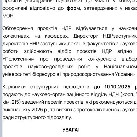
Проєкти досліджень подаються до участі у конкурсі
оформлені відповідно до
форм
, затверджених у наказ
МОН.
Обговорення проєктів НДР відбувається у наукови
колективах, на кафедрах. Директори НДІ/заступник
директорів ННІ/ заступники деканів факультетів з науков
роботи здійснюють відбір проєктів НДР згідно 
«Положенням про проведення конкурсного відбор
проєктів науково-дослідних робіт у Національном
університеті біоресурсів і природокористування України».
Керівники структурних підрозділів
до 10.10.2025 р
подають до науково-організаційного відділу НДЧ (корп. 3
кім. 215) зведений перелік проєктів, які рекомендуються 
виконання у 2026 р., та витяги з протоколів вченої/науков
ради структурного підрозділу.
УВАГА!