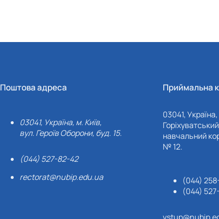
Поштова адреса
Приймальна к
03041, Україна, 
03041, Україна, м. Київ,
Горіхуватський 
вул. Героїв Оборони, буд. 15.
навчальний кор
№ 12.
(044) 527-82-42
rectorat@nubip.edu.ua
(044) 258
(044) 527
vstup@nubip.e