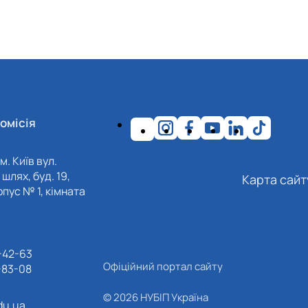
омісія
м. Київ вул.
шлях, буд. 19,
Карта сайт
пус № 1, кімната
-42-63
Офіційний портал сайту
-83-08
© 2026 НУБІП Україна
du.ua