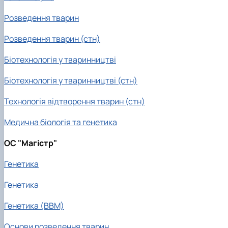
Розведення тварин
Розведення тварин (стн)
Біотехнологія у тваринництві
Біотехнологія у тваринництві (стн)
Технологія відтворення тварин (стн)
Медична біологія та генетика
ОС "Магістр"
Генетика
Генетика
Генетика (ВВМ)
Основи розведення тварин