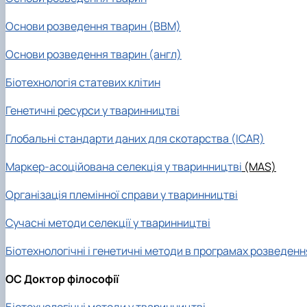
Основи розведення тварин (ВВМ)
Основи розведення тварин (англ)
Біотехнологія статевих клітин
Генетичні ресурси у тваринництві
Глобальні стандарти даних для скотарства (ICAR)
Маркер-асоційована селекція у тваринництві
(MAS)
Організація племінної справи у тваринництві
Сучасні методи селекції у тваринництві
Біотехнологічні і генетичні методи в програмах розведен
ОС Доктор філософії