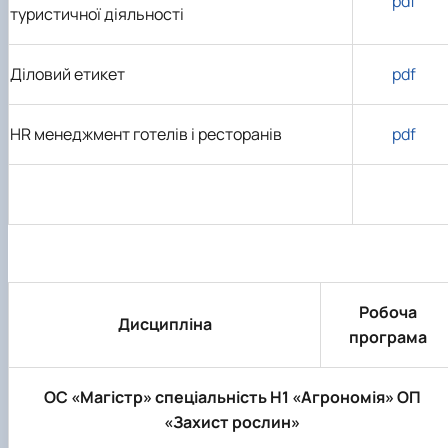
pdf
туристичної діяльності
Діловий етикет
pdf
HR
менеджмент готелів і ресторанів
pdf
Робоча
Дисципліна
програма
ОС «Магістр» спеціальність H1 «Агрономія» ОП
«Захист рослин»