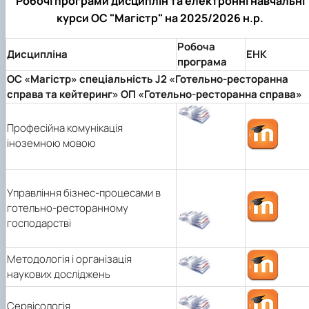
Робочі програми дисциплін та електронні навчальні
курси ОС "Магістр" на 2025/2026 н.р.
Робоча
Дисципліна
ЕНК
програма
ОС «Магістр» спеціальність J2 «Готельно-ресторанна
справа та кейтеринг» ОП «Готельно-ресторанна справа»
Професійна комунікація
іноземною мовою
Управління бізнес-процесами в
готельно-ресторанному
господарстві
Методологія і організація
наукових досліджень
Сервісологія