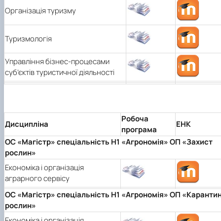
Організація туризму
Туризмологія
Управління бізнес-процесами
суб’єктів туристичної діяльності
Робоча
Дисципліна
ЕНК
програма
ОС «Магістр» спеціальність H1 «Агрономія» ОП «Захист
рослин»
Економіка і організація
аграрного сервісу
ОС «Магістр» спеціальність H1 «Агрономія» ОП «Каранти
рослин»
Економіка і організація