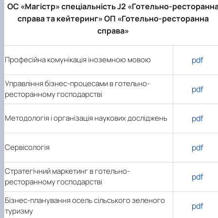
наукового гуртка «Туризм&Рекреація»
Презентація про роботу гуртка
Звіт про роботу гуртка
Науковий доробок членів студентського
ОС «Магістр» спеціальність J2 «Готельно-ресторанн
наукового гуртка "Туристичний візіонер"
Презентація про роботу гуртка
Звіт про роботу гуртка
справа та кейтеринг» ОП «Готельно-ресторанна
Презентація про роботу гуртка
Звіт про роботу гуртка
справа»
Презентація про роботу гуртка
Професійна комунікація іноземною мовою
pdf
Управління бізнес-процесами в готельно-
pdf
ресторанному господарстві
Методологія і організація наукових досліджень
pdf
Сервісологія
pdf
Стратегічний маркетинг в готельно-
pdf
ресторанному господарстві
Бізнес-планування осель сільського зеленого
pdf
туризму