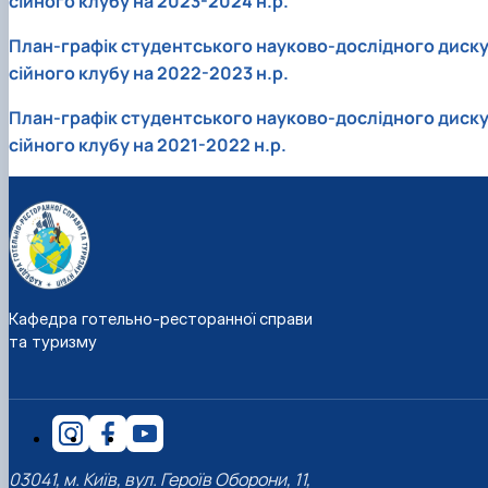
сійного клубу на 2023-2024 н.р.
наукового гуртка «Туризм&Рекреація»
Презентація про роботу гуртка
Звіт про роботу гуртка
Науковий доробок членів студентського
наукового гуртка "Туристичний візіонер"
Презентація про роботу гуртка
Звіт про роботу гуртка
План-графік студентського науково-дослідного диск
Презентація про роботу гуртка
Звіт про роботу гуртка
сійного клубу на 2022-2023 н.р.
Презентація про роботу гуртка
План-графік студентського науково-дослідного диск
сійного клубу на 2021-2022 н.р.
Кафедра готельно-ресторанної справи
та туризму
03041, м. Київ, вул. Героїв Оборони, 11,