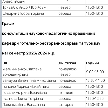
Анатолійович
Тривайло Андрій Юрійович
четвер
11.50-13.10
Шкварун Любов Ігорівна
середа
11.50-13.10
Графік
консультацій науково-педагогічних працівників
кафедри готельно-ресторанної справи та туризму
на І семестр 2023/2024 н.р.
ПІБ
Дні тижня
Години
Мельниченко Світлана
понеділок-
9.00-15.00
Володимирівна
четвер
Бандура Валентина Миколаївна
понеділок
13.30-14.50
Гопкало Лариса Михайлівна
середа
11.50-13.10
Ковальчук Ірина Василівна
п’ятниця
11.50-13.10
Кудінова Ірина Петрівна
середа
11.30-12.30
Левицька Інна Ванадіївна
вівторок
11.50-13.10