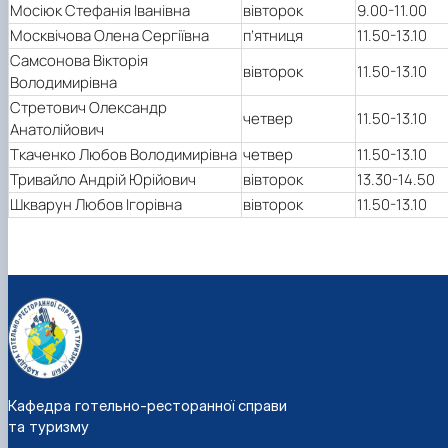
Мосіюк Стефанія Іванівна
вівторок
9.00-11.00
Москвічова Олена Сергіївна
п’ятниця
11.50-13.10
Самсонова Вікторія
вівторок
11.50-13.10
Володимирівна
Стретович Олександр
четвер
11.50-13.10
Анатолійович
Ткаченко Любов Володимирівна
четвер
11.50-13.10
Тривайло Андрій Юрійович
вівторок
13.30-14.50
Шкварун Любов Ігорівна
вівторок
11.50-13.10
Кафедра готельно-ресторанної справи
та туризму