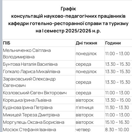
Графік
консультацій науково-педагогічних працівників
кафедри готельно-ресторанної справи та туризму
на І семестр 2025/2026 н.р.
ПІБ
Дні тижня
Години
Мельниченко Світлана
понеділок
11.00 – 13.00
Володимирівна
Бунтова Наталія Василівна
середа
13.30 – 15.30
Гопкало Лариса Михайлівна
понеділок
13.30 – 15.30
Зараховський Олександр
середа
13.30 – 15.30
Євгенович
Козловський Євген Вікторович
середа
11.00 – 13.00
Корецька Ірина Львівна
вівторок
13.30 – 15.00
Кудінова Ірина Петрівна
п'ятниця
11.30 – 13.30
Микицей Тереза Дмитрівна
вівторок
11.00 – 13.00
Моргулець Оксана Борисівна
вівторок
15.10 – 16.30
Мосіюк Стефанія Іванівна
четвер
8.30 – 10.00