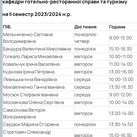
кафедри готельно-ресторанної справи та туризму
на ІІ семестр 2023/2024 н.р.
ПІБ
Дні тижня
Години
Мельниченко Світлана
понеділок-
9.00-15.00
Володимирівна
четвер
Бандура Валентина Миколаївна
понеділок
15.10-16.30
Гопкало Лариса Михайлівна
вівторок
10.00-11.00
Ковальчук Ірина Василівна
вівторок
11.00-14.00
Кудінова Ірина Петрівна
вівторок
13.00-16.00
Левицька Інна Ванадіївна
середа
10.00-13.00
Михайліченко Ганна Іванівна
середа
13.30-16.30
Мосіюк Стефанія Іванівна
середа
9.00-12.00
Москвічова Олена Сергіївна
вівторок
10.00-14.00
Самсонова Вікторія
вівторок
13.00-14.00
Володимирівна
Сердюк Марина Єгорівна
понеділок
13.30-14.50
Стретович Олександр
вівторок
15.10-16.30