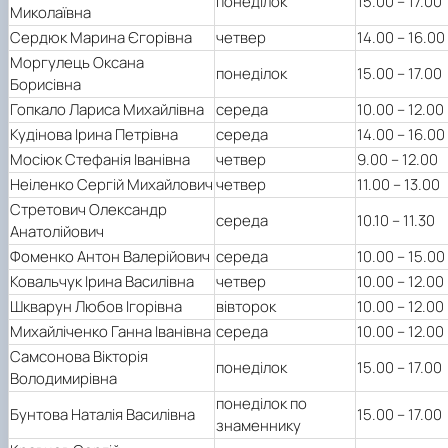
понеділок
15.00 – 17.00
Миколаївна
Сердюк Марина Єгорівна
четвер
14.00 – 16.00
Моргулець Оксана
понеділок
15.00 – 17.00
Борисівна
Гопкало Лариса Михайлівна
середа
10.00 – 12.00
Кудінова Ірина Петрівна
середа
14.00 – 16.00
Мосіюк Стефанія Іванівна
четвер
9.00 – 12.00
Неіленко Сергій Михайлович
четвер
11.00 – 13.00
Стретович Олександр
середа
10.10 – 11.30
Анатолійович
Фоменко Антон Валерійович
середа
10.00 – 15.00
Ковальчук Ірина Василівна
четвер
10.00 – 12.00
Шкварун Любов Ігорівна
вівторок
10.00 – 12.00
Михайліченко Ганна Іванівна
середа
10.00 – 12.00
Самсонова Вікторія
понеділок
15.00 – 17.00
Володимирівна
понеділок по
Бунтова Наталія Василівна
15.00 – 17.00
знаменнику