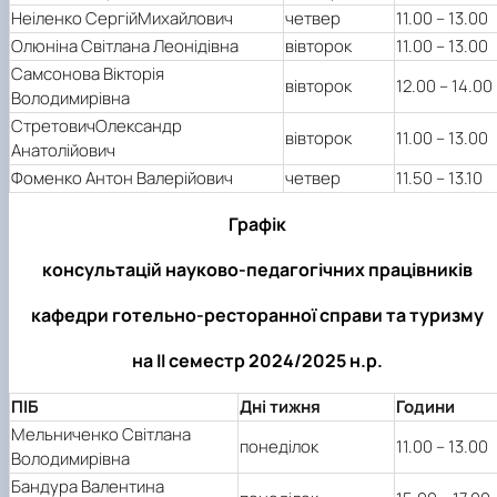
Неіленко СергійМихайлович
четвер
11.00 – 13.00
Олюніна Світлана Леонідівна
вівторок
11.00 – 13.00
Самсонова Вікторія
вівторок
12.00 – 14.00
Володимирівна
СтретовичОлександр
вівторок
11.00 – 13.00
Анатолійович
Фоменко Антон Валерійович
четвер
11.50 – 13.10
Графік
консультацій науково-педагогічних працівників
кафедри готельно-ресторанної справи та туризму
на ІІ семестр 2024/2025 н.р.
ПІБ
Дні тижня
Години
Мельниченко Світлана
понеділок
11.00 – 13.00
Володимирівна
Бандура Валентина