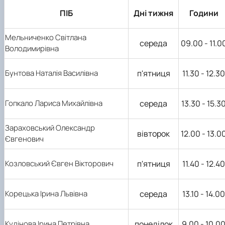
наукового гуртка «Туризм&Рекреація»
Презентація про роботу гуртка
Звіт про роботу гуртка
Науковий доробок членів студентського
ПІБ
Дні тижня
Години
наукового гуртка "Туристичний візіонер"
Презентація про роботу гуртка
Звіт про роботу гуртка
Презентація про роботу гуртка
Звіт про роботу гуртка
Презентація про роботу гуртка
Мельниченко Світлана
середа
09.00 - 11.0
Володимирівна
Бунтова Наталія Василівна
п'ятниця
11.30 - 12.30
Гопкало Лариса Михайлівна
середа
13.30 - 15.3
Зараховський Олександр
вівторок
12.00 - 13.0
Євгенович
Козловський Євген Вікторович
п'ятниця
11.40 - 12.40
Корецька Ірина Львівна
середа
13.10 - 14.00
Кудінова Ірина Петрівна
понеділок
9.00 - 10.0