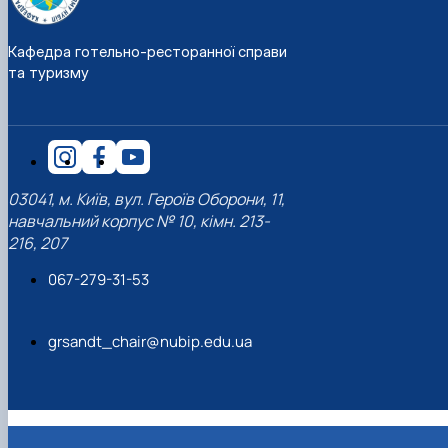
наукового гуртка «Туризм&Рекреація»
Презентація про роботу гуртка
Звіт про роботу гуртка
Науковий доробок членів студентського
наукового гуртка "Туристичний візіонер"
Презентація про роботу гуртка
Звіт про роботу гуртка
Кафедра готельно-ресторанної справи
Презентація про роботу гуртка
Звіт про роботу гуртка
та туризму
Презентація про роботу гуртка
03041, м. Київ, вул. Героїв Оборони, 11,
навчальний корпус № 10, кімн. 213-
216, 207
067-279-31-53
grsandt_chair@nubip.edu.ua