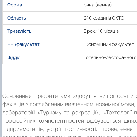
Форма
очна (денна)
Область
240 кредитів ЄКТС
Тривалість
3 роки 10 місяців
ННІ/факультет
Економічний факультет
Відділ
Готельно-ресторанної с
Про програму
Основними пріоритетами здобуття вищої освіти 
фахівців з поглибленим вивченням іноземної мови,
лабораторій «Туризму та рекреації», «Техгології
професійних компетентностей відбувається шлях
підприємств індустрії гостинності, проведення