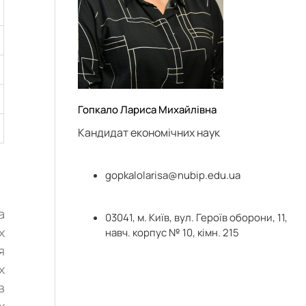
Гопкало Лариса Михайлівна
Кандидат економічних наук
gopkalolarisa@nubip.edu.ua
а
03041, м. Київ, вул. Героїв оборони, 11,
х
навч. корпус № 10, кімн. 215
я
х
в