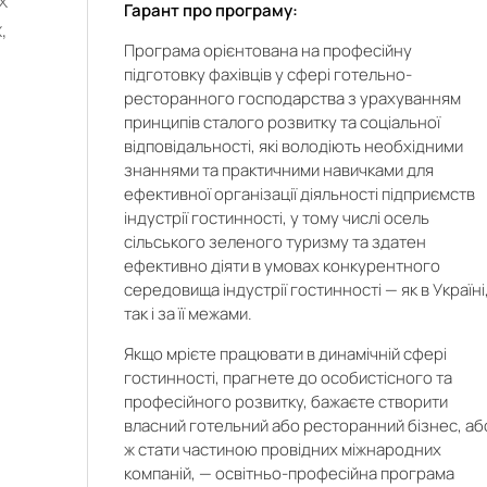
х
Гарант про програму:
,
Програма орієнтована на професійну
підготовку фахівців у сфері готельно-
ресторанного господарства з урахуванням
принципів сталого розвитку та соціальної
відповідальності, які володіють необхідними
знаннями та практичними навичками для
ефективної організації діяльності підприємств
індустрії гостинності, у тому числі осель
я
сільського зеленого туризму та здатен
,
ефективно діяти в умовах конкурентного
ю
середовища індустрії гостинності — як в Україні
так і за її межами.
,
Якщо мрієте працювати в динамічній сфері
гостинності, прагнете до особистісного та
а
професійного розвитку, бажаєте створити
,
власний готельний або ресторанний бізнес, аб
ж стати частиною провідних міжнародних
компаній, — освітньо-професійна програма