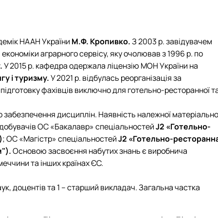
есторатор"
гротурист»
oReCa"
уризм&Рекреація»
ристичний візіонер"
кадемік НААН України
М.Ф. Кропивко.
З 2003 р. завідувачем
 економіки аграрного сервісу, яку очолював з 1996 р. по
.
У 2015 р. кафедра одержала ліцензію МОН України на
у і туризму.
У 2021 р. відбулась реорганізація за
є підготовку фахівців виключно для готельно-ресторанної т
 забезпечення дисциплін. Наявність належної матеріально
у здобувачів ОС «Бакалавр» спеціальностей
J2
«Готельно-
)
; ОС «Магістр» спеціальностей
J2
«Готельно-ресторанн
").
Основою засвоєння набутих знань є виробнича
імеччини та інших країнах ЄС.
аук, доцентів та 1 – старший викладач. Загальна частка