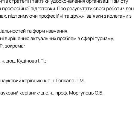
 стратегії і тактики удосконалення організації і змісту
а професійної підготовки. Про результати своєї роботи чле
х, підтримуючи професійні та дружні зв’язки з колегами з
ціальностей та форм навчання.
ні вирішенню актуальних проблем в сфері туризму,
Р, зокрема:
, доц. Кудінова І.П.;
ауковий керівник: к.е.н. Гопкало Л.М.
науковий керівник: д.е.н., проф. Моргулець О.Б.