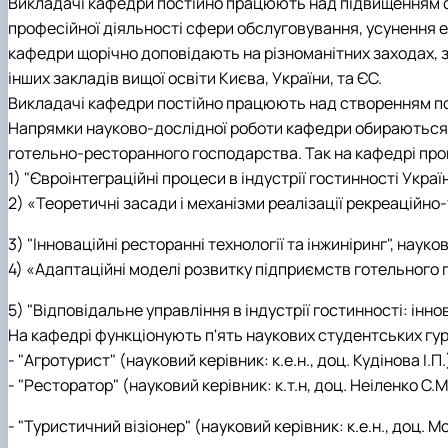
Викладачі кафедри постійно працюють над підвищенням свог
професійної діяльності сфери обслуговування, усунення ек
кафедри щорічно доповідають на різноманітних заходах, з
інших закладів вищої освіти Києва, України, та ЄС.
Викладачі кафедри постійно працюють над створенням пос
Напрямки науково-дослідної роботи кафедри обираються в
готельно-ресторанного господарства. Так на кафедрі про
1) "Євроінтеграційні процеси в індустрії гостинності Україн
2) «Теоретичні засади і механізми реалізації рекреаційно-т
3) "Інноваційні ресторанні технології та інжиніринг", науков
4) «Адаптаційні моделі розвитку підприємств готельного 
5) "Відповідальне управління в індустрії гостинності: інно
На кафедрі функціонують п'ять наукових студентських гур
- "Агротурист" (науковий керівник: к.е.н., доц. Кудінова І.П.
- "Ресторатор" (науковий керівник: к.т.н, доц. Неіленко С.М
- "Туристичний візіонер" (науковий керівник: к.е.н., доц. Мос