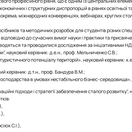
о професійного рівня, що є одним із центральних елементів
ономічних і структурних диспропорцій в рівнях освітньої т
окрема, міжнародних конверенціях, вебінарах, круглих стола
ібників та методичних розробок для студентів різних спе
ідповідно до сучасних вимог науки і практики та присвяче
водяться та проводилися дослідження за ініціативними НД
и", науковий керівник: д.е.н., проф. Мельниченко С.В.;
уристичного потенціалу територій», науковий керівник: к.е.н
ий керівник: д.т.н., проф. Бандура В.М.;
господарства в умовах нестабільного бізнес-середовища», н
ваційні підходи і стратегії забезпечення сталого розвитку", 
тків:
),
.),
іюк С.І.),