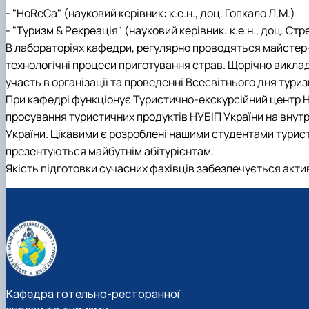
- "HoReCa" (науковий керівник: к.е.н., доц. Гопкало Л.М.)
- "Туризм & Рекреація" (науковий керівник: к.е.н., доц. Стр
В лабораторіях кафедри, регулярно проводяться майстер
технологічні процеси приготування страв. Щорічно виклад
участь в організації та проведенні Всесвітнього дня туриз
При кафедрі функціонує Туристично-екскурсійний центр НУ
просування туристичних продуктів НУБІП України на внут
України. Цікавими є розроблені нашими студентами турис
презентуються майбутнім абітурієнтам.
Якість підготовки сучасних фахівців забезпечується акт
Кафедра готельно-ресторанної