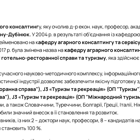
Анкета для опитування випускників
Студентська олімпіада
План-графік студентського наукового гуртка
План-графік студентського наукового гуртка
План-графік студентського наукового гуртка
План-графік студентського наукового гуртка
План-графік студентського наукового гуртка
Анкета для профорієнтації
Події
Події
Події
Події
Події
Відзнаки
Науковий доробок членів студентського наукового гуртка "Р
Відзнаки
Відзнаки
Відзнаки
Науковий доробок членів студентського наукового гуртка «А
Відзнаки
Науковий доробок членів студентського наукового гуртка "H
Науковий доробок членів студентського наукового гуртка «Т
Науковий доробок членів студентського наукового гуртка "Ту
ого консалтинг
у, яку очолив д-р екон. наук, професор, а
Звіт про роботу гуртка
Звіт про роботу гуртка
Звіт про роботу гуртка
Звіт про роботу гуртка
Звіт про роботу гуртка
ьну-Дубінюк.
У 2004 р. в результаті об’єднання із кафедрою
Презентація про роботу гуртка
Презентація про роботу гуртка
Презентація про роботу гуртка
Презентація про роботу гуртка
Презентація про роботу гуртка
рейменовано на к
афедру агарного консалтингу та сервісу
017 р. була змінена назва на
кафедру аграрного консалтинг
 готельно-ресторанної справи та туризму
, яка здійсню
сучасного науково-методичного комплексу, інформаційного
ристичної індустрії дозволяє забезпечити якісну підготовк
ранна справа"), J3 «Туризм та рекреація» (ОП "Туризм"
а"), J3 «Туризм та рекреація» (ОП "Міжнародний туризм
, а також Словаччини, Туреччини, Болгарії, Греції, Італії, Н
обили значний внесок в її становлення та розвиток.
иків, із них 2 – доктори наук, професори, 8 – кандидатів н
 становить 100 %.