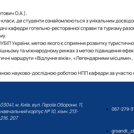
етович О.А.).
-класи, де студенти ознайомлюються з унікальним досвідо
ачі кафедри готельно-ресторанної справи та туризму разом
му.
БІП України, метою якого є сприяння розвитку туристично-е
рішньому та міжнародному ринках з метою підвищення ефек
тичні маршрути «Відлуння віків», «Легендарними місцями»,
ивною науково-дослідною роботою НПП кафедри за участю с
03041, м. Київ, вул. Героїв Оборони, 11,
067-279-3
навчальний корпус № 10, кімн. 213-
216, 207
grsandt_c