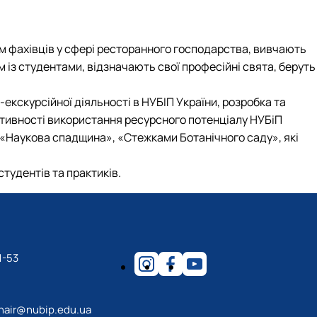
м фахівців у сфері ресторанного господарства, вивчають
 із студентами, відзначають свої професійні свята, беруть
кскурсійної діяльності в НУБІП України, розробка та
тивності використання ресурсного потенціалу НУБіП
 «Наукова спадщина», «Стежками Ботанічного саду», які
тудентів та практиків.
1-53
hair@nubip.edu.ua