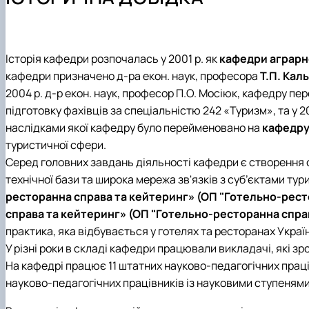
Навчально-наукова лабораторія «Туризму і рекреації»
ОС "Магістр" ОП "Готельно-ресторанна справа"
Вибіркові дисципліни
Науковий гурток "Агротурист"
Екскурсії країною НУБіП
ОС "Магістр" ОП "Міжнародний туризм"
Анкетування
Науковий гурток "Ресторатор"
Графік консультацій
Словники
Науковий гурток "HoReCa"
Кураторська година
Підручники, навчальні посібники
Науковий гурток «Туризм&Рекреація»
Історія кафедри розпочалась у 2001 р. як
кафедри аграрн
План проведення лекцій стейкголдерами
Науковий гурток "Туристичний візіонер"
кафедри призначено д-ра екон. наук, професора
Т.П. Кал
Практична діяльність
Конференції
2004 р. д-р екон. наук, професор П.О. Мосіюк, кафедру пе
Здобутки студентів
Монографії
підготовку фахівців за спеціальністю 242 «Туризм», та у 2
Академічна доброчесність
наслідками якої кафедру було перейменовано на
кафедру
Рада роботодавців
туристичної сфери.
Сертифіковані програми
Серед головних завдань діяльності кафедри є створення 
технічної бази та широка мережа зв'язків з суб’єктами ту
ресторанна справа та кейтеринг» (ОП "Готельно-ресто
справа та кейтеринг» (ОП "Готельно-ресторанна справ
практика, яка відбувається у готелях та ресторанах України
У різні роки в складі кафедри працювали викладачі, які зр
На кафедрі працює 11 штатних науково-педагогічних працівн
науково-педагогічних працівників із науковими ступенями