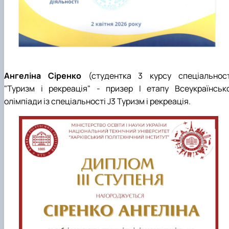
Ангеліна Сіренко
(студентка 3 курсу спеціальност
"Туризм і рекреація" - призер І етапу Всеукраїнсько
олімпіади із спеціальності J3 Туризм і рекреація.