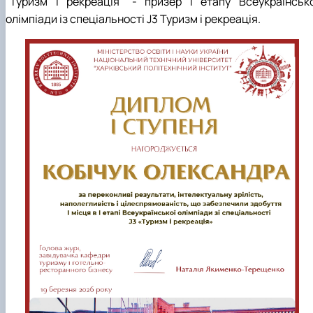
"Туризм і рекреація" - призер І етапу Всеукраїнсько
олімпіади із спеціальності J3 Туризм і рекреація.