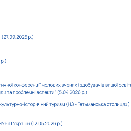
есторатор"
гротурист»
oReCa"
уризм&Рекреація»
ристичний візіонер"
 (27.09.2025 р.)
 р.)
ктичної конференції молодих вчених і здобувачів вищої освіт
и та проблемні аспекти" (5.04.2026 р.).
ро культурно-історичний туризм (НЗ «Гетьманська столиця»)
УБіП України (12.05.2026 р.)