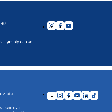
1-53
hair@nubip.edu.ua
омісія
м. Київ вул.