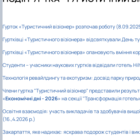
Навчально-наукова лабораторія «Туризму і рекреації»
ОС "Магістр" ОП "Готельно-ресторанна справа"
Вибіркові дисципліни
Науковий гурток "Агротурист"
Екскурсії країною НУБіП
ОС "Магістр" ОП "Міжнародний туризм"
Анкетування
Науковий гурток "Ресторатор"
Графік консультацій
Словники
Науковий гурток "HoReCa"
Кураторська година
Підручники, навчальні посібники
Науковий гурток «Туризм&Рекреація»
Гурток «Туристичний візіонер» розпочав роботу (8.09.2025
План проведення лекцій стейкголдерами
Науковий гурток "Туристичний візіонер"
Гуртківці «Туристичного візіонера» відсвяткували День ту
Практична діяльність
Конференції
Здобутки студентів
Монографії
Гуртківці «Туристичного візіонера» опановують вміння кор
Академічна доброчесність
Рада роботодавців
Студенти – учасники наукових гуртків відвідали готель Hilt
Сертифіковані програми
Технологія ревайлдингу та екотуризм: досвід парку природ
Члени гуртка "Туристичний візіонер" представили резуль
«
Економічні дні - 2026
» на
секції "Трансформація готельн
Освітня взаємодія: участь викладачів та здобувачів вищо
(16.,4.2026 р.)
Закарпаття, яке надихає: яскрава подорож студентів і ви