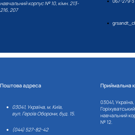
067-279-3
навчальний корпус № 10, кімн. 213-
216, 207
grsandt_c
Поштова адреса
Приймальна к
03041, Україна, 
03041, Україна, м. Київ,
Горіхуватський 
вул. Героїв Оборони, буд. 15.
навчальний кор
№ 12.
(044) 527-82-42