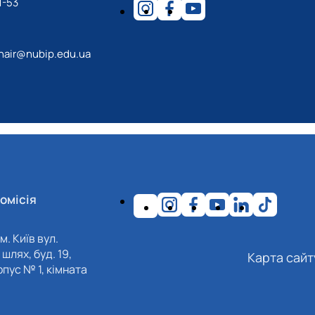
1-53
hair@nubip.edu.ua
омісія
м. Київ вул.
шлях, буд. 19,
Карта сайт
пус № 1, кімната