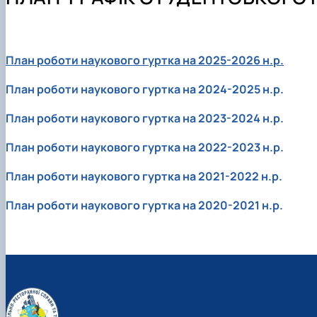
Навчально-наукова лабораторія «Туризму і рекреації»
ОС "Магістр" ОП "Готельно-ресторанна справа"
Вибіркові дисципліни
Науковий гурток "Агротурист"
Екскурсії країною НУБіП
ОС "Магістр" ОП "Міжнародний туризм"
Анкетування
Науковий гурток "Ресторатор"
Графік консультацій
Словники
Науковий гурток "HoReCa"
Кураторська година
Підручники, навчальні посібники
Науковий гурток «Туризм&Рекреація»
План роботи наукового гуртка на 2025-2026 н.р.
План проведення лекцій стейкголдерами
Науковий гурток "Туристичний візіонер"
План роботи наукового гуртка на 2024-2025 н.р.
Практична діяльність
Конференції
Здобутки студентів
Монографії
План роботи наукового гуртка на 2023-2024 н.р.
Академічна доброчесність
Рада роботодавців
План роботи наукового гуртка на 2022-2023 н.р.
Сертифіковані програми
План роботи наукового гуртка на 2021-2022 н.р
.
План роботи наукового гуртка на 2020-2021 н.р.