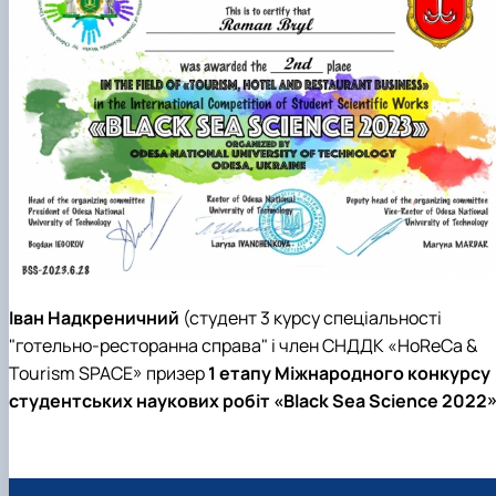
наукового гуртка «Туризм&Рекреація»
Презентація про роботу гуртка
Звіт про роботу гуртка
Науковий доробок членів студентського
наукового гуртка "Туристичний візіонер"
Презентація про роботу гуртка
Звіт про роботу гуртка
Презентація про роботу гуртка
Звіт про роботу гуртка
Презентація про роботу гуртка
Іван Надкреничний
(студент 3 курсу спеціальності
"готельно-ресторанна справа" і член СНДДК «HoReCa &
Tourism SPACE» призер
1 етапу Міжнародного конкурсу
студентських наукових робіт «Black Sea Science 2022»