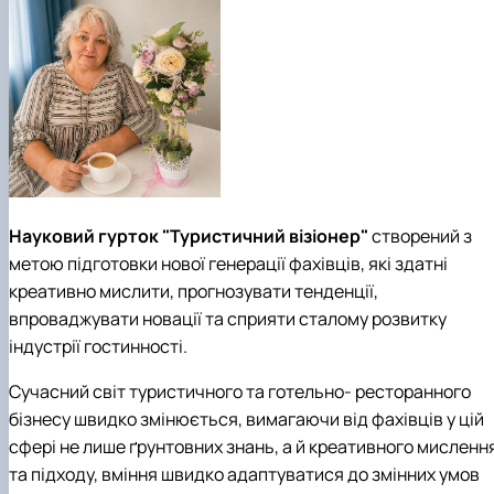
наукового гуртка «Туризм&Рекреація»
Презентація про роботу гуртка
Звіт про роботу гуртка
Науковий доробок членів студентського
наукового гуртка "Туристичний візіонер"
Презентація про роботу гуртка
Звіт про роботу гуртка
Презентація про роботу гуртка
Звіт про роботу гуртка
Презентація про роботу гуртка
Науковий гурток "Туристичний візіонер"
створений з
метою підготовки нової генерації фахівців, які здатні
креативно мислити, прогнозувати тенденції,
впроваджувати новації та сприяти сталому розвитку
індустрії гостинності.
Сучасний світ туристичного та готельно- ресторанного
бізнесу швидко змінюється, вимагаючи від фахівців у цій
сфері не лише ґрунтовних знань, а й креативного мисленн
та підходу, вміння швидко адаптуватися до змінних умов