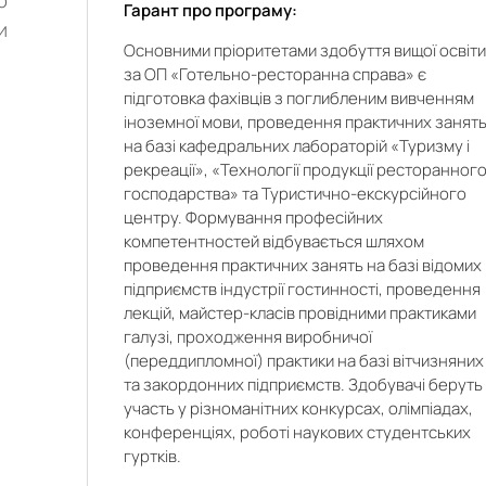
ю
Гарант про програму:
и
Основними пріоритетами здобуття вищої освіт
за ОП «Готельно-ресторанна справа» є
підготовка фахівців
з поглибленим
вивченням
іноземної мови
,
проведення практичних занят
на базі кафедральних лабораторій «Туризму і
рекреації», «Технології продукції ресторанног
господарства» та
Туристично-екскурсійн
ого
центру. Формування професійних
ь
компетентностей відбувається шляхом
з
проведення практичних занять на базі відомих
підприємств індустрії гостинності, проведення
лекцій, майстер-класів провідними практиками
галузі, проходження виробничої
(переддипломної) практики на базі вітчизняних
и
та закордонних підприємств. Здобувачі беруть
участь у різноманітних конкурсах, олімпіадах,
конференціях, роботі наукових студентських
гуртків.