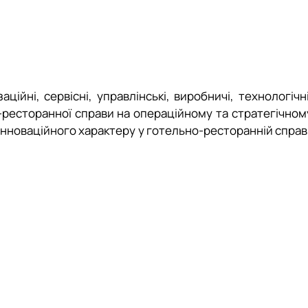
 організаційні вміння, вміння працювати в умовах
я вищої освіти (доктор філософії), НРК України – 9 рівень
кваліфікацію та отримати додаткову післядипломну освіту
ункціонує в умовах глобалізації, тому є можливості для
й.
ійні, сервісні, управлінські, виробничі, технологічні
ра вимагає креативності та інновацій, що може стати
о-ресторанної справи на операційному та стратегічном
роєктів.
 інноваційного характеру у готельно-ресторанній справі
.