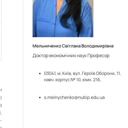
Мельниченко Світлана Володимирівна
Доктор економічних наук Професор
03041, м. Київ, вул. Героїв Оборони, 11,
навч. корпус № 10, кімн. 216.
и
о
s.melnychenko@nubip.edu.ua
в
.
-