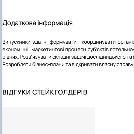
обслуговуванні клієнтів, включаючи комунікаційні та
Навчання за програмами третього освітньо-наукового рівн
цифровізації.
QF-EHEA – третій цикл;
ЕQF- LLL - 8 рівень, підвищувати 
Додаткова інформація
Міжнародні можливості: готельно-ресторанна сфера ф
роботи в різних країнах, вивчення їх культур і традиці
Випускники здатні формувати і координувати організац
Креативність та інновації: готельно-ресторанна сфе
економічні, маркетингові процеси суб’єктів готельн
додатковим стимулом для розвитку власних ідей та п
рівнях. Розв’язувати складні задачі дослідницького та
Розробляти бізнес-плани та відкривати власну справу
ВІДГУКИ СТЕЙКГОЛДЕРІВ