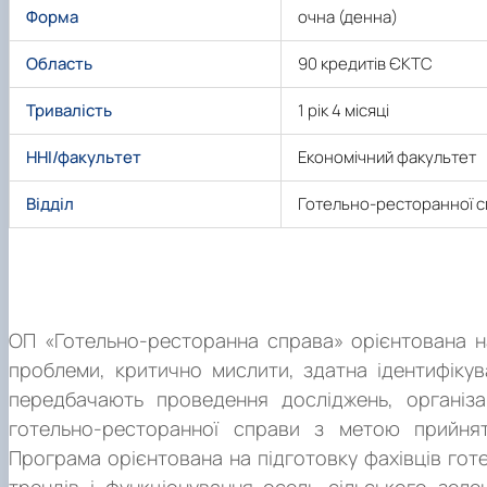
Форма
очна (денна)
Область
90 кредитів ЄКТС
Тривалість
1 рік 4 місяці
ННІ/факультет
Економічний факультет
Відділ
Готельно-ресторанної с
Про програму
ОП «Готельно-ресторанна справа» орієнтована н
проблеми, критично мислити, здатна ідентифікув
передбачають проведення досліджень, організаці
готельно-ресторанної справи з метою прийнят
Програма орієнтована на підготовку фахівців го