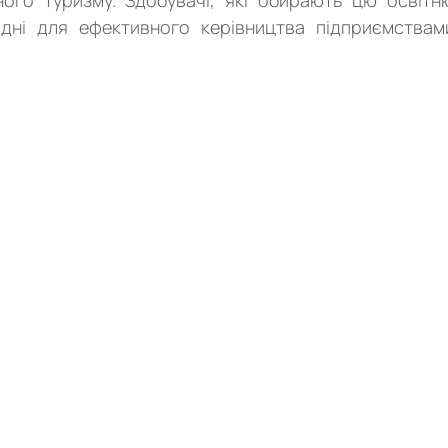
ного туризму. Здобувачі, які обирають цю освітн
ідні для ефективного керівництва підприємствам
в’язувати складні задачі і проблеми, що передбачают
ційної діяльності суб’єктів готельно-ресторанної справи 
ості
инг»,
-ресторанна сфера є швидкорозвиваючою, що може відкрит
 включаючи роботу у великих готелях, ресторанах або
ельно-ресторанна сфера допоможе розвинути навички в