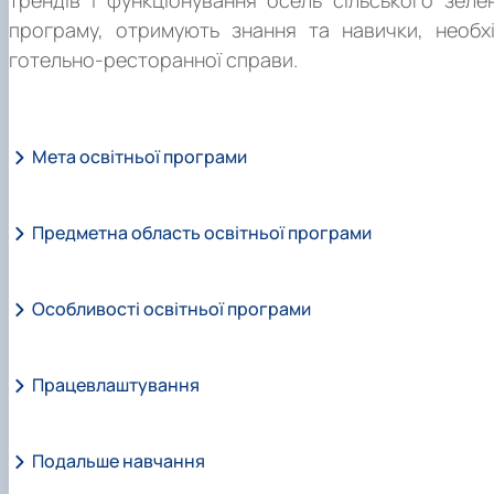
трендів і функціонування осель сільського зеле
програму, отримують знання та навички, необх
готельно-ресторанної справи.
Мета освітньої програми
Предметна область освітньої програми
Підготовка фахівців, здатних ідентифікувати та роз
проведення досліджень, організацію сервісної та іннова
метою прийняття ефективних рішень в умовах невизначен
Особливості освітньої програми
Галузь знань
J
«Транспорт та послуги»,
Спеціальність
J
2 «Готельно-ресторанна справа та кейтер
Працевлаштування
Широкі можливості кар'єрного зростання: готельно
Освітня програма «Готельно- ресторанна справа».
двері для багатьох можливостей в кар'єрному плані,
можливість створення власного бізнесу.
Подальше навчання
Розширення навичок в обслуговуванні клієнтів: гот