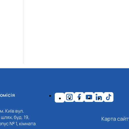
омісія
м. Київ вул.
шлях, буд. 19,
Карта сайт
пус № 1, кімната