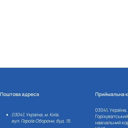
Поштова адреса
Приймальна к
03041, Україна, 
03041, Україна, м. Київ,
Горіхуватський 
вул. Героїв Оборони, буд. 15.
навчальний кор