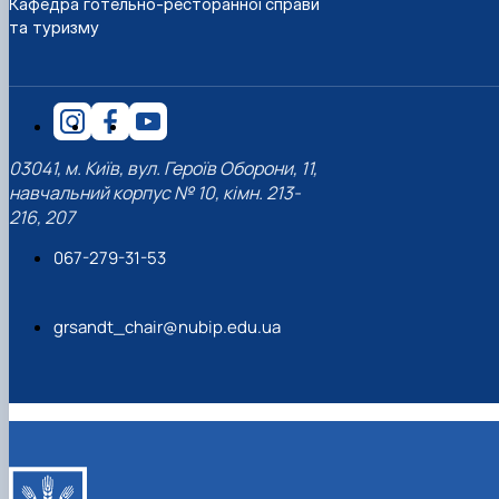
Кафедра готельно-ресторанної справи
наукового гуртка «Туризм&Рекреація»
Презентація про роботу гуртка
Звіт про роботу гуртка
Науковий доробок членів студентського
та туризму
наукового гуртка "Туристичний візіонер"
Презентація про роботу гуртка
Звіт про роботу гуртка
Презентація про роботу гуртка
Звіт про роботу гуртка
Презентація про роботу гуртка
03041, м. Київ, вул. Героїв Оборони, 11,
навчальний корпус № 10, кімн. 213-
216, 207
067-279-31-53
grsandt_chair@nubip.edu.ua