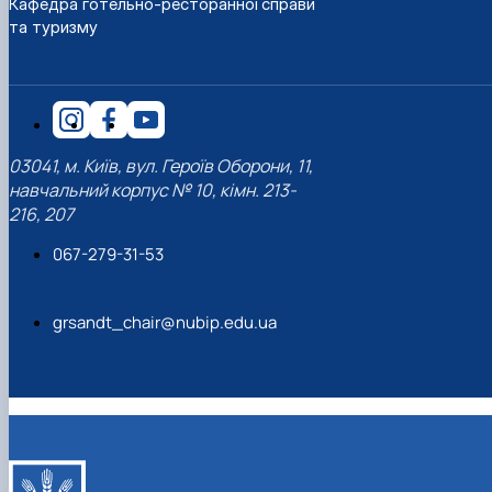
Кафедра готельно-ресторанної справи
наукового гуртка «Туризм&Рекреація»
Презентація про роботу гуртка
Звіт про роботу гуртка
Науковий доробок членів студентського
та туризму
наукового гуртка "Туристичний візіонер"
Презентація про роботу гуртка
Звіт про роботу гуртка
Презентація про роботу гуртка
Звіт про роботу гуртка
Презентація про роботу гуртка
03041, м. Київ, вул. Героїв Оборони, 11,
навчальний корпус № 10, кімн. 213-
216, 207
067-279-31-53
grsandt_chair@nubip.edu.ua