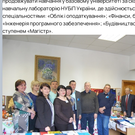
продовжувати навчання у базовому університеті за с
навчальну лабораторію НУБіП України
, де здійснюєтьс
спеціальностями: «Облік і оподаткування»; «Фінанси, 
«Інженерія програмного забезпечення»; «Будівництво т
ступенем «Магістр».