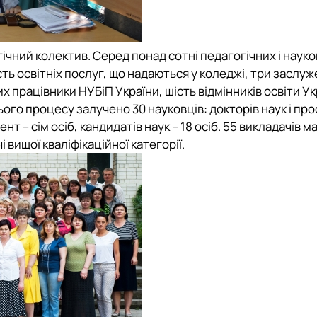
чний колектив. Серед понад сотні педагогічних і науко
сть освітніх послуг, що надаються у коледжі, три заслу
 працівники НУБіП України, шість відмінників освіти Укр
нього процесу залучено 30 науковців: докторів наук і пр
ент – сім осіб, кандидатів наук – 18 осіб. 55 викладачів 
вищої кваліфікаційної категорії.