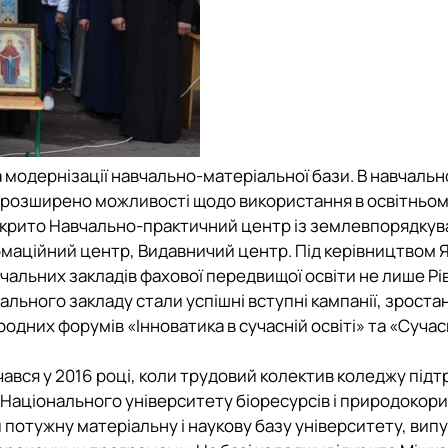
модернізації навчально-матеріальної бази. В навчальн
но розширено можливості щодо використання в освітньо
ідкрито Навчально-практичний центр із землевпорядкув
маційний центр, Видавничий центр. Під керівництвом 
чальних закладів фахової передвищої освіти не лише Р
чального закладу стали успішні вступні кампанії, зроста
одних форумів «Інноватика в сучасній освіті» та «Сучас
очався у 2016 році, коли трудовий колектив коледжу під
Національного університету біоресурсів і природокор
потужну матеріальну і наукову базу університету, випу