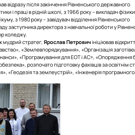
ав відразу після закінчення Рівненського державного
ки і праці в рідній школі, з 1966 року – викладач фізики
му, з 1980 року – завідувач відділення Рівненського
саду заступника директора з навчальної роботи у Рівне
тор коледжу.
як мудрий стратег,
Ярослав Петрович
ініціював відкритт
вство», «Землевпорядкування», «Організація заготівел
інанси», «Програмування для ЕОТ і АС», «Опорядження б
безпека», розпочато підготовку фахівців за освітнім 
я», «Геодезія та землеустрій», «Інженерія програмного