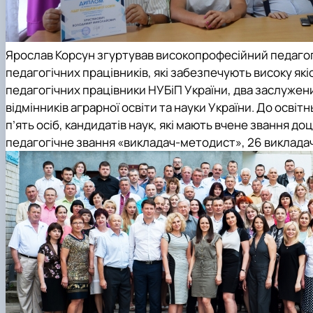
Ярослав Корсун згуртував високопрофесійний педагогі
педагогічних працівників, які забезпечують високу які
педагогічних працівники НУБіП України, два заслужених
відмінників аграрної освіти та науки України. До освіт
п’ять осіб, кандидатів наук, які мають вчене звання доц
педагогічне звання «викладач-методист», 26 викладачі 