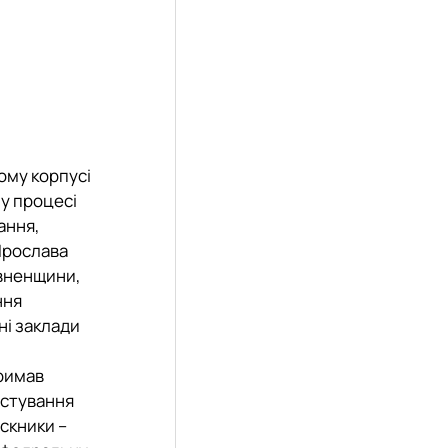
ому корпусі
му процесі
ання,
Ярослава
івненщини,
ння
ні заклади
тримав
истування
скники –