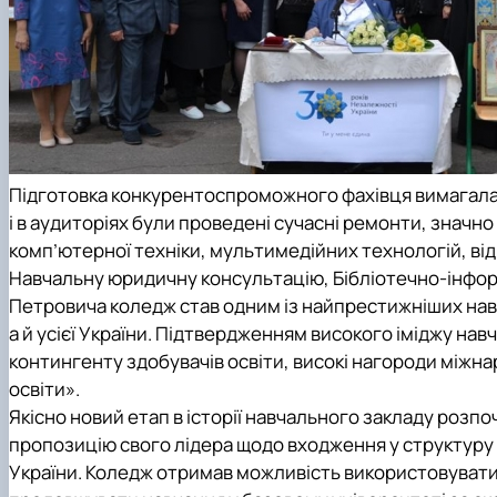
Підготовка конкурентоспроможного фахівця вимагала 
і в аудиторіях були проведені сучасні ремонти, знач
комп’ютерної техніки, мультимедійних технологій, в
Навчальну юридичну консультацію, Бібліотечно-інфор
Петровича коледж став одним із найпрестижніших нав
а й усієї України. Підтвердженням високого іміджу нав
контингенту здобувачів освіти, високі нагороди
міжнар
освіти».
Якісно новий етап в історії навчального закладу розп
пропозицію свого лідера щодо входження у структуру
України
. Коледж отримав можливість використовувати 