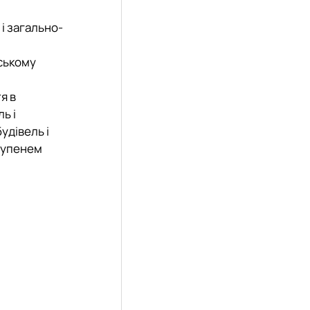
 і загально-
нському
я в
ь і
удівель і
ступенем