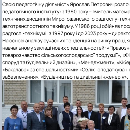
Свою педагогічну діяльність Ярослав Петрович розпоч
педагогічного інституту: з 1960 року – вчитель математи
технічних дисциплін Мирогощанського радгоспу-техніку
автотранспортного технікуму. У 1986 році обійняв по
радгоспі-технікумі, з 1997 року і до 2023 року – дирек
На основі аналізу сучасних тенденцій на ринку праці, 
навчальному закладі нових спеціальностей: «Правозна
товарознавство сільськогосподарської продукції», «Ф
споруд та будівельний дизайн», «Менеджмент», «Кібер
«Бакалавр» за спеціальностями: «Облік і оподаткуванн
забезпечення», «Будівництво та цивільна інженерія».