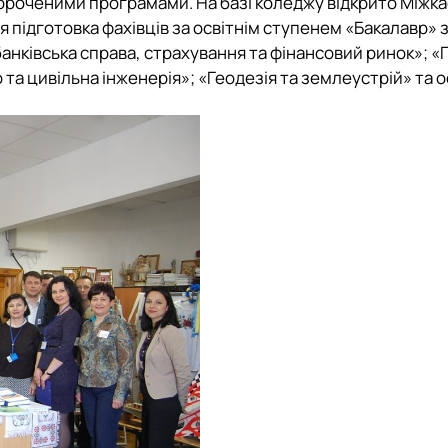
короченими програмами. На базі коледжу відкрито
Міжк
я підготовка фахівців за освітнім ступенем «Бакалавр» 
банківська справа, страхування та фінансовий ринок»; «
а цивільна інженерія»; «Геодезія та землеустрій» та о