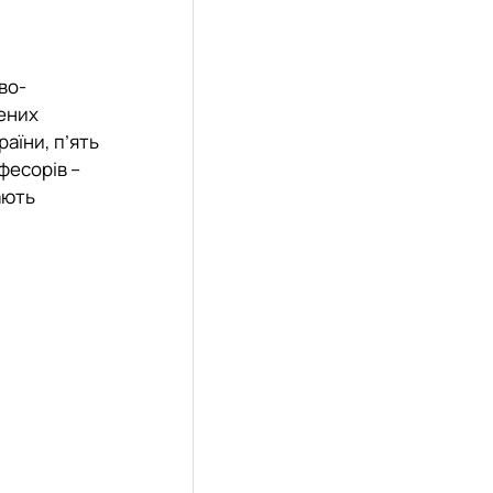
во-
жених
аїни, п’ять
офесорів –
мають