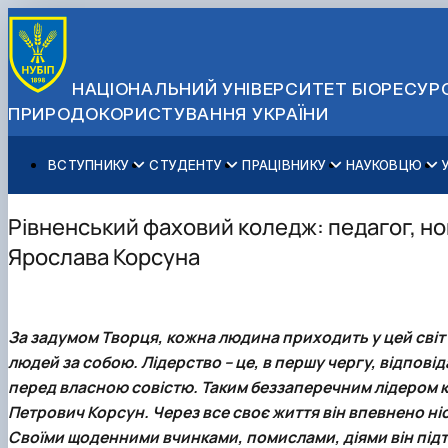
НАЦІОНАЛЬНИЙ УНІВЕРСИТЕТ БІОРЕСУРС
ПРИРОДОКОРИСТУВАННЯ УКРАЇНИ
ВСТУПНИКУ
СТУДЕНТУ
ПРАЦІВНИКУ
НАУКОВЦЮ
Вступ до НУБіП України 2026
Навчання
Освітній процес
Наукова діяльність
Управління і самоврядування
Приймальна комісія
Додаткова освіта
Міжнародна діяльність
Аспіранту / Докторанту
Загальна інформація
Рівненський фаховий коледж: педагог, нов
Правила прийому
Позанавчальна діяльність
Довідкова інформація
Захисти дисертацій
Офіційні документи
Ярослава Корсуна
Для осіб з тимчасово окупованих територій
Студентське самоврядування
Профспілкова організація
Законодавче та нормативне забезпечення
Стратегія розвитку на період 2026-2030рр. «ГОЛОСІ
Зимовий вступ
Довідкова інформація
Центр колективного користування науковим обладна
Доступ до публічної інформації
Підготовчий курс НМТ
Пільги
Біоетична комісія
Державні закупівлі
За задумом Творця, кожна людина приходить у цей світ дл
Для іноземців / For foreigners
Наукові видання
Офіційна символіка
людей за собою. Лідерство – це, в першу чергу, відпові
Військова освіта
Наука для бізнесу
Антикорупційні заходи
перед власною совістю. Таким беззаперечним лідером 
Гендерна радниця
Петрович Корсун
. Через все своє життя він впевнено н
Контактна інформація
Своїми щоденними вчинками, помислами, діями він під