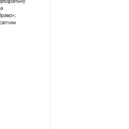
афедральну
за
Право»;
світнім