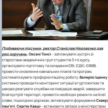
Підбиваючи підсумки, ректор Станіслав Ніколаєнко дав
ряд доручень
. Оксані Тонсі
– запланувати зустріч зі
старостами академічних груп студентів 3-го курсу,
організувати підготовку та складання ЄВІ, ЄДКІ, ЄФВВ,
провести оновлення навчальних планів та програм,
систематизувати профорієнтаційну роботу.
Валерію Іщенку
системно проводити моніторинг ситуації в гуртожитках та
швидко реагувати службам на ліквідацію аварій, завершити
благоустрій території, провести необхідні ремонти на Алеї
слави, пішохідних доріжках, активізувати формування
Сквер
пам’яті
.
Сергію Кваші
– встановити зв’язок з міністерством