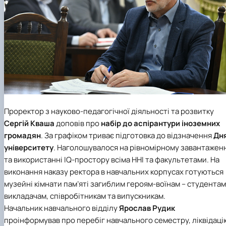
Проректор з науково-педагогічної діяльності та розвитку
Сергій Кваша
доповів про
набір до аспірантури іноземних
громадян
. За графіком триває підготовка до відзначення
Дн
університету
. Наголошувалося на рівномірному завантажен
та використанні IQ-простору всіма ННІ та факультетами. На
виконання наказу ректора в навчальних корпусах готуються
музейні кімнати пам’яті загиблим героям-воїнам – студентам
викладачам, співробітникам та випускникам.
Начальник навчального відділу
Ярослав Рудик
проінформував про перебіг навчального семестру, ліквідаці