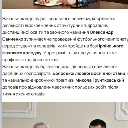
Начальник відділу регіонального розвитку, координації
діяльності відокремлених структурних підрозділів,
дистанційної освіти та заочного навчання
Олександр
Санченко
зупинився на проведенні футбольного чемпіонат
серед студентів коледжів, який пройде на базі
Ірпінського
фахового коледжу
. У програмі – візит до університету з
профорієнтаційною метою.
Начальник відділу організаційної діяльності навчально-
дослідних господарств,
Боярської лісової дослідної станції
та навчально-виробничої практики
Микола Грунтковський
доповів про відновлення весняних польових робіт після
тижня рясних опадів.