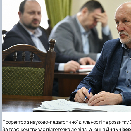
Проректор з науково-педагогічної діяльності та розвитку
За графіком триває підготовка до відзначення
Дня уніве