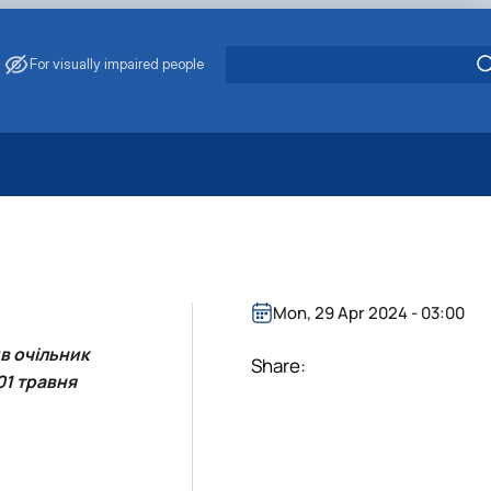
For visually impaired people
 Energy Saving
ark Management
. Muzychenko
es of Eco-Safe and Organic Products
Mon, 29 Apr 2024 - 03:00
s
в очільник
echanisation
Share:
01 травня