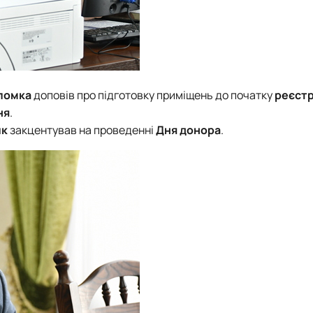
ломка
доповів про підготовку приміщень до початку
реєстр
ня
.
ик
закцентував на проведенні
Дня донора
.