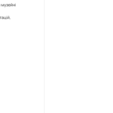
 музейні
тацій,