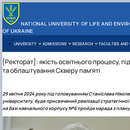
NATIONAL UNIVERSITY OF LIFE AND ENV
OF UKRAINE
UNIVERSITY
ADMISSIONS
RESEARCH
FACULTIES AND
About NUBiP
Academic Programs
Research Excellence
Educational and Research Institutes
Partnerships
Faculties and Units
Leadership & Governance
Cultural Diversity
Research Infrastructure
Faculties
International Projects
University Offices
[Ректорат]: якість освітнього процесу, п
Campus & Facilities
International Student Support
Projects
Educational & Research Farms
Erasmus+ Mobility
Press Service
та облаштування Скверу пам’яті
Distinguished Community
About Ukraine and Kyiv
Publications & Journals
Research Institutes
International Relations Office
Commitments
Student Life
Legal Framework
Regional Colleges and Institutes
International Projects Office
Patent & Licensing
International Students Office
29 квітня 2024 року під головуванням
Станіслава Нікол
Science for Business
університету, буде присвячений реалізації стратегічної 
на базі навчального корпусу №6 пройде
нарада з план