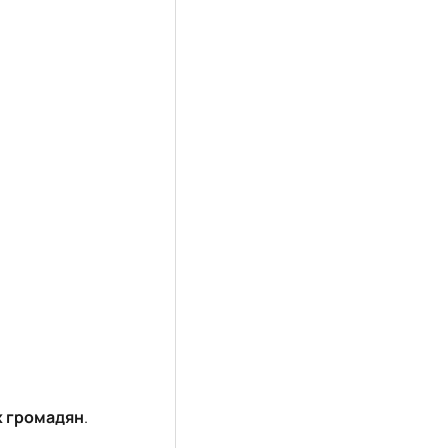
х громадян
.