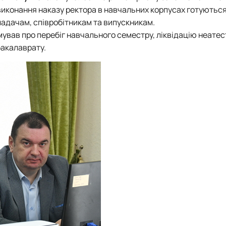
виконання наказу ректора в навчальних корпусах готуються
ладачам, співробітникам та випускникам.
ував про перебіг навчального семестру, ліквідацію неатес
бакалаврату.