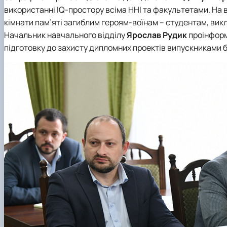
використанні IQ-простору всіма ННІ та факультетами. На 
кімнати пам’яті загиблим героям-воїнам – студентам, вик
Начальник навчального відділу
Ярослав Рудик
проінформ
підготовку до захисту дипломних проектів випускниками 