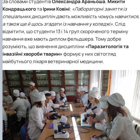
За словами студентів
Олександра Араньоша
,
Микити
Кондрацького
та
Ірини Ковіні
:
«Лабораторні заняття із
спеціальних дисциплін дають можливість чомусь навчитися,
а також ще й щось згадати із навчання у коледжі»
. Слід
відмітити, що студенти 13 і 14 груп скороченого терміну
навчання вже мають диплом фельдшера. Тому добре
розуміють, що вивчення дисципліни
«Паразитологія та
інвазійні хвороби тварин»
формує у них світогляд
майбутнього лікаря ветеринарної медицини.