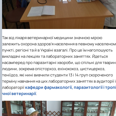
Так від лікаря ветеринарної медицини значною мірою
залежить охорона здоров’я населення в певному населеном
пункті, регіоні та й в Україні взагалі. Про це їм наголошують
викладачі на лекціях та лабораторних заняттях. Йдеться
насамперед про паразитарні хвороби, що спільні для тварин 
людини, зокрема опісторхоз, ехінококоз, цистицеркоз,
теніїдоз, які нині вивчили студенти 13 і 14 груп скороченого
терміну навчання на цих лабораторних заняттях в аудиторії і
кафедри фармакології, паразитології і троп
лабораторії
чної ветеринарії
.