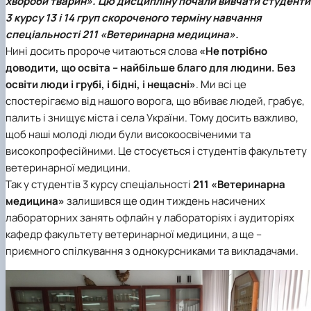
хвороби тварин». Цю дисципліну почали вивчати студенти
Іноземні мови
Їдальні та буфети
Центр вивчення мов
Психологічна підтримка
Біоетична комісія
Рада молодих вчених
Методичні рекомендації, пам'ятки
ЦКНО «Агропромисловий комплекс, лісове і
Доступ до публічної інформації
Наглядова рада
Історія університету
3 курсу 13 і 14 груп скороченого терміну навчання
Працевлаштування
Студентські квитки
Інклюзивне середовище
Наукові видання
садово-паркове господарство, ветеринарна
Наукові школи
Форми документів
Державні закупівлі
Рада роботодавців
Видатні випускники та працівники
спеціальності 211 «Ветеринарна медицина»
.
Наука для бізнесу
медицина»
Стартап школа НУБіП України
Патентно-ліцензійна діяльність
Досліднику та автору
Офіційна символіка
Благодійний фонд «Голосіївська ініціатива
Звіт ректора
Нині досить пророче читаються слова
«Не потрібно
Обладнання НУБіП України
Звіт про проведення НТЗ
Каталог наукових послуг
Антикорупційні заходи
2020»
Пам'яті захисників України
доводити, що освіта – найбільше благо для людини. Без
Наукові журнали НУБіП України
«SEB-2024»
Гендерна радниця
Почесні доктори і професори НУБіП України
Уповноважена особа з питань запобігання 
Наукові журнали НУБіП України (English)
«SEB-2025»
Контактна інформація
виявлення корупції
Пресслужба
освіти люди і грубі, і бідні, і нещасні»
. Ми всі це
Пам'ятка про проведення науково-технічни
Університетський кур'єр
Положення про антикорупційного
спостерігаємо від нашого ворога, що вбиває людей, грабує,
заходів
уповноваженого НУБіП України
Вибори ректора
палить і знищує міста і села України. Тому досить важливо,
Порядок планування та організації
Програма розвитку університету «Голосіївсь
Національні нормативно-правові акти
щоб наші молоді люди були високоосвіченими та
проведення НТЗ
ініціатива – 2025»
Нормативно-правові акти НУБіП України
високопрофесійними. Це стосується і студентів факультету
Результати науково-технічних заходів
Інформаційні ресурси НАЗК
ветеринарної медицини.
Монографії
Методичні роз’яснення НАЗК
Так у студентів 3 курсу спеціальності
211 «Ветеринарна
Антикорупційні заходи
медицина»
залишився ще один тиждень насичених
лабораторних занять офлайн у лабораторіях і аудиторіях
кафедр факультету ветеринарної медицини, а ще –
приємного спілкування з однокурсниками та викладачами.