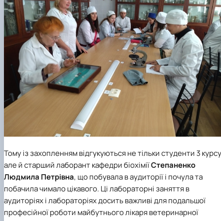
Тому із захопленням відгукуються не тільки студенти 3 курсу
але й старший лаборант кафедри біохімії
Степаненко
Людмила Петрівна
, що побувала в аудиторії і почула та
побачила чимало цікавого. Ці лабораторні заняття в
аудиторіях і лабораторіях досить важливі для подальшої
професійної роботи майбутнього лікаря ветеринарної