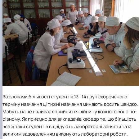
За словами більшості студентів 13 і 14 груп скороченого
терміну навчання ці тижні навчання минають досить швидко.
Мабуть на це впливає сприйняття війни і у кожного воно по-
різному. Як приємно для викладачів кафедр те, що більшість
все ж таки студентів відвідують лабораторні заняття та із
великим задоволенням виконують лабораторні роботи.