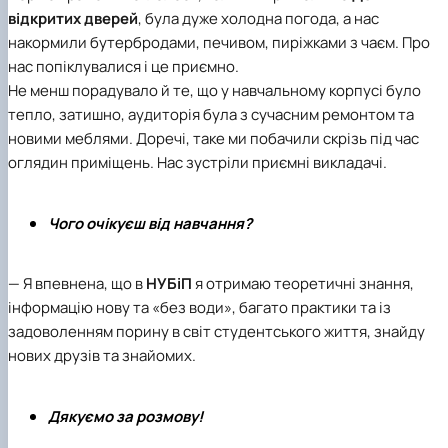
відкритих дверей
, була дуже холодна погода, а нас
накормили бутербродами, печивом, пиріжками з чаєм. Про
нас попіклувалися і це приємно.
Не менш порадувало й те, що у навчальному корпусі було
тепло, затишно, аудиторія була з сучасним ремонтом та
новими меблями. Доречі, таке ми побачили скрізь під час
оглядин приміщень. Нас зустріли приємні викладачі.
Чого очікуєш від навчання?
— Я впевнена, що в
НУБіП
я отримаю теоретичні знання,
інформацію нову та «без води», багато практики та із
задоволенням порину в світ студентського життя, знайду
нових друзів та знайомих.
Дякуємо за розмову!