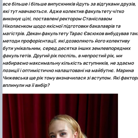
все більше і більше випускників йдуть за відгуками друзів,
Іноземні мови
Їдальні та буфети
Центр вивчення мов
Психологічна підтримка
Біоетична комісія
Рада молодих вчених
Методичні рекомендації, пам'ятки
ЦКНО «Агропромисловий комплекс, лісове і
Доступ до публічної інформації
Наглядова рада
Історія університету
Працевлаштування
Студентські квитки
Інклюзивне середовище
Наукові видання
садово-паркове господарство, ветеринарна
Наукові школи
Форми документів
які тут навчаються. Адже колектив факультету чітко
Державні закупівлі
Рада роботодавців
Видатні випускники та працівники
Наука для бізнесу
медицина»
Стартап школа НУБіП України
Патентно-ліцензійна діяльність
Досліднику та автору
Офіційна символіка
Благодійний фонд «Голосіївська ініціатива
Звіт ректора
виконує цілі, поставлені ректором
Станіславом
Обладнання НУБіП України
Звіт про проведення НТЗ
Каталог наукових послуг
Антикорупційні заходи
2020»
Пам'яті захисників України
Ніколаєнком
щодо якісної підготовки бакалаврів та
Наукові журнали НУБіП України
«SEB-2024»
Гендерна радниця
Почесні доктори і професори НУБіП України
Уповноважена особа з питань запобігання 
магістрів. Декан факультету
Тарас Євсюков
вибудував так
Наукові журнали НУБіП України (English)
«SEB-2025»
Контактна інформація
виявлення корупції
Пресслужба
методи профорієнтації, які дозволяють його колективу
Пам'ятка про проведення науково-технічни
Університетський кур'єр
Положення про антикорупційного
бути унікальним, серед десятка інших землевпорядних
заходів
уповноваженого НУБіП України
Вибори ректора
факультетів. Другий рік поспіль, в непростий рік, ми
Порядок планування та організації
Програма розвитку університету «Голосіївсь
Національні нормативно-правові акти
проведення НТЗ
набираємо максимальну кількість вступників, не здаємо
ініціатива – 2025»
Нормативно-правові акти НУБіП України
Результати науково-технічних заходів
Інформаційні ресурси НАЗК
позиції і оптимістично налаштовані на майбутнє. Марина
Монографії
Методичні роз’яснення НАЗК
Чижевська ще рік тому визначилася зі вступом. Які фактор
Антикорупційні заходи
вплинули на її вибір?