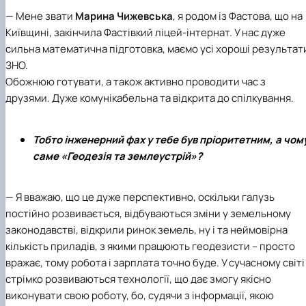
— Мене звати
Марина Чижевська
, я родом із Фастова, що на
Київщині, закінчила Фастівкий ліцей-інтернат. У нас дуже
сильна математична підготовка, маємо усі хороші результат
ЗНО.
Обожнюю готувати, а також активно проводити час з
друзями. Дуже комунікабельна та відкрита до спілкування.
Тобто інженерний фах у тебе був пріоритетним, а чом
саме «Геодезія та землеустрій»?
— Я вважаю, що це дуже перспективно, оскільки галузь
постійно розвивається, відбуваються зміни у земельному
законодавстві, відкрили ринок земель, ну і та неймовірна
кількість приладів, з якими працюють геодезисти – просто
вражає, тому робота і зарплата точно буде. У сучасному світі
стрімко розвиваються технології, що дає змогу якісно
виконувати свою роботу, бо, судячи з інформації, якою