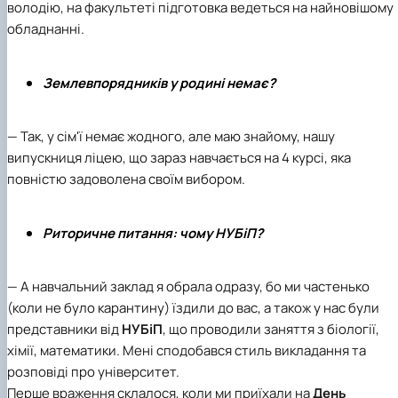
володію, на факультеті підготовка ведеться на найновішому
обладнанні.
Землевпорядників у родині немає?
— Так, у сім'ї немає жодного, але маю знайому, нашу
випускниця ліцею, що зараз навчається на 4 курсі, яка
повністю задоволена своїм вибором.
Риторичне питання: чому НУБіП?
— А навчальний заклад я обрала одразу, бо ми частенько
(коли не було карантину) їздили до вас, а також у нас були
представники від
НУБіП
, що проводили заняття з біології,
хімії, математики. Мені сподобався стиль викладання та
розповіді про університет.
Перше враження склалося, коли ми приїхали на
День