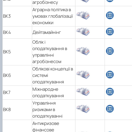
агробізнесу
Аграрна політика в
ВК3
умовах глобалізації
економіки
ВК4
Дейтамайнінг
Облік і
оподаткування в
ВК5
управлінні
агробізнесом
Облікові концепції в
ВК6
системі
оподаткування
Міжнародне
ВК7
оподаткування
Управління
ВК8
ризиками в
оподаткуванні
Антикризове
фінансове