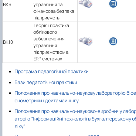
ВК9
управління та
фінансова безпека
підприємств
Теорія і практика
облікового
забезпечення
ВК10
управління
підприємством в
ERP системах
Програма педагогічної практики
Бази педагогічної практики
Положення про навчально-наукову лабораторію біое
онометрики і дейтамайнінгу
Положення про навчально-науково-виробничу лабо
аторію "Інформаційні технології в бухгалтерському о
ліку"