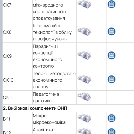
ОК7
міжнародного
корпоративного
оподаткування
Інформаційні
ОК8
технології в обліку
агроформувань
Парадигми і
концепції
ОК9
економічного
контролю
Теорія і методологія
ОК10
економічного
аналізу
Педагогічна
ОК11
практика
2. Вибіркові компоненти ОНП
Макро-
ВК1
мікроекономіка
Аналітика
ВК2