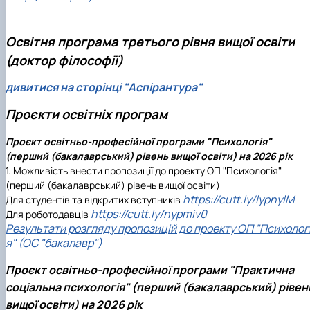
Освітня програма третього рівня вищої освіти
(доктор філософії)
дивитися на сторінці "Аспірантура"
Проєкти освітніх програм
Проєкт освітньо-професійної програми "Психологія"
(перший (бакалаврський) рівень вищої освіти) на 2026 рік
1. Можливість внести пропозиції до проекту ОП "Психологія"
(перший (бакалаврський) рівень вищої освіти)
https://cutt.ly/lypnylM
Для студентів та відкритих вступників
https://cutt.ly/nypmiv0
Для роботодавців
Р
езультати розгляду пропозицій до проекту ОП "Психолог
я" (ОС "бакалавр")
Проєкт освітньо-професійної програми "Практична
соціальна психологія" (перший (бакалаврський) рівен
вищої освіти) на 2026 рік