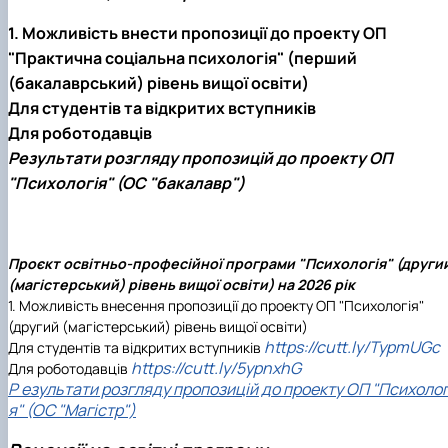
1. Можливість внести пропозиції до проекту ОП
"Практична соціальна психологія" (перший
(бакалаврський) рівень вищої освіти)
Для студентів та відкритих вступників
Для роботодавців
Результати розгляду пропозицій до проекту ОП
"Психологія" (ОС "бакалавр")
Проєкт освітньо-професійної програми "Психологія" (други
(магістерський) рівень вищої освіти) на 2026 рік
1.
Можливість внесення пропозиції до проекту ОП "Психологія"
(другий (магістерський) рівень вищої освіти)
https://cutt.ly/TypmUGc
Для студентів та відкритих вступників
https://cutt.ly/5ypnxhG
Для роботодавців
Р езультати розгляду пропозицій до проекту ОП "Психолог
я" (ОС "Магістр")