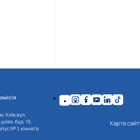
омісія
м. Київ вул.
шлях, буд. 19,
Карта сайт
пус № 1, кімната