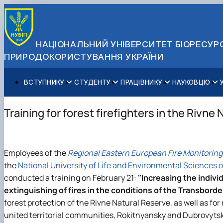
НАЦІОНАЛЬНИЙ УНІВЕРСИТЕТ БІОРЕСУРС
ПРИРОДОКОРИСТУВАННЯ УКРАЇНИ
ВСТУПНИКУ
СТУДЕНТУ
ПРАЦІВНИКУ
НАУКОВЦЮ
Вступ до НУБіП України 2026
Навчання
Освітній процес
Наукова діяльність
Управління і самоврядування
Приймальна комісія
Додаткова освіта
Міжнародна діяльність
Аспіранту / Докторанту
Загальна інформація
Training for forest firefighters in the Rivne
Правила прийому
Позанавчальна діяльність
Довідкова інформація
Захисти дисертацій
Офіційні документи
Для осіб з тимчасово окупованих територій
Студентське самоврядування
Профспілкова організація
Законодавче та нормативне забезпечення
Стратегія розвитку на період 2026-2030рр. «ГОЛОСІ
Зимовий вступ
Довідкова інформація
Центр колективного користування науковим обладна
Доступ до публічної інформації
Employees of the
Regional Eastern European Fire Monitoring
Підготовчий курс НМТ
Пільги
Біоетична комісія
Державні закупівлі
the
National University of Life and Environmental Sciences o
Для іноземців / For foreigners
Наукові видання
Офіційна символіка
conducted a training on February 21:
"Increasing the indivi
Військова освіта
Наука для бізнесу
Антикорупційні заходи
extinguishing of fires in the conditions of the Transbor
Гендерна радниця
forest protection of the Rivne Natural Reserve, as well as fo
Контактна інформація
united territorial communities, Rokitnyansky and Dubrovytsk