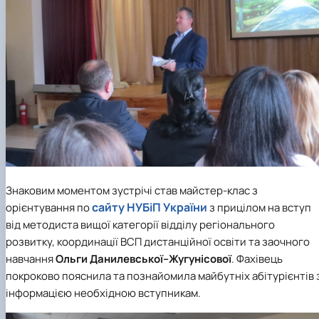
Знаковим моментом зустрічі став майстер-клас з
сайту НУБіП України
орієнтування по
з прицілом на вступ
від методиста вищої категорії відділу регіонального
розвитку, координації ВСП дистанційної освіти та заочного
навчання
Ольги Данилевської–Жугунісової
. Фахівець
покроково пояснила та познайомила майбутніх абітурієнтів 
інформацією необхідною вступникам.