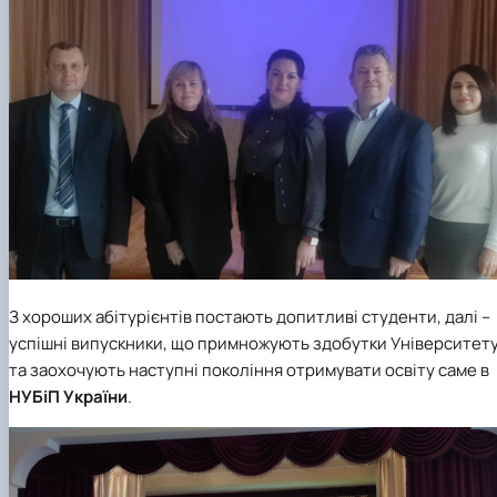
З хороших абітурієнтів постають допитливі студенти, далі –
успішні випускники, що примножують здобутки Університет
та заохочують наступні покоління отримувати освіту саме в
НУБіП України
.