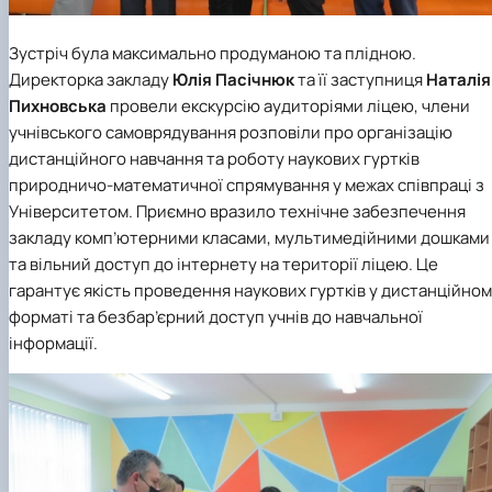
Зустріч була максимально продуманою та плідною.
Директорка закладу
Юлія Пасічнюк
та її заступниця
Наталія
Пихновська
провели екскурсію аудиторіями ліцею, члени
учнівського самоврядування розповіли про організацію
дистанційного навчання та роботу наукових гуртків
природничо-математичної спрямування у межах співпраці з
Університетом. Приємно вразило технічне забезпечення
закладу комп’ютерними класами, мультимедійними дошками
та вільний доступ до інтернету на території ліцею. Це
гарантує якість проведення наукових гуртків у дистанційно
форматі та безбар’єрний доступ учнів до навчальної
інформації.