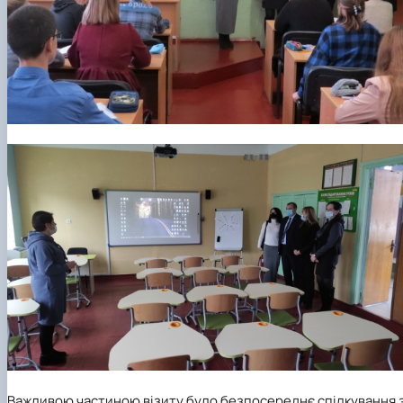
Важливою частиною візиту було безпосереднє спілкування з