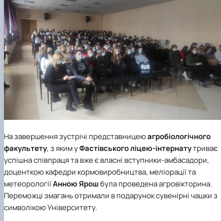
На завершення зустрічі представницею
агробіологічного
факультету
, з яким у
Фастівського ліцею-інтернату
триває
успішна співпраця та вже є власні вступники-амбасадори,
доценткою кафедри кормовиробництва, меліорації та
метеорології
Анною Ярош
була проведена агровікторина.
Переможці змагань отримали в подарунок сувенірні чашки з
символікою Університету.