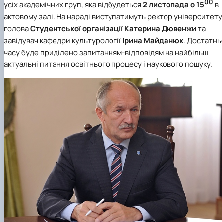
00
усіх академічних груп, яка відбудеться
2 листопада о 15
в
актовому залі. На нараді виступатимуть ректор університету
голова
Студентської організації
Катерина Дювенжи
та
завідувач
кафедри культурології
Ірина Майданюк
. Достатнь
часу буде приділено запитанням-відповідям на найбільш
актуальні питання освітнього процесу і наукового пошуку.