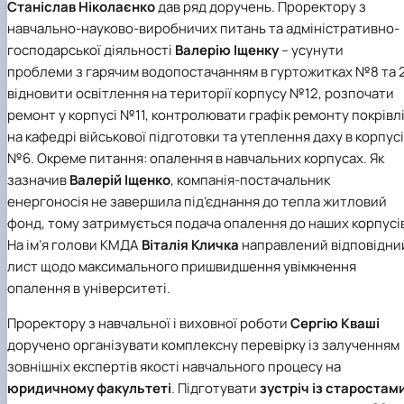
Станіслав Ніколаєнко
дав ряд доручень. Проректору з
навчально-науково-виробничих питань та адміністративно-
господарської діяльності
Валерію Іщенку
– усунути
проблеми з гарячим водопостачанням в гуртожитках №8 та 2
відновити освітлення на території корпусу №12, розпочати
ремонт у корпусі №11, контролювати графік ремонту покрівл
на кафедрі військової підготовки та утеплення даху в корпусі
№6. Окреме питання: опалення в навчальних корпусах. Як
зазначив
Валерій Іщенко
, компанія-постачальник
енергоносія не завершила під’єднання до тепла житловий
фонд, тому затримується подача опалення до наших корпусі
На ім’я голови КМДА
Віталія Кличка
направлений відповідни
лист щодо максимального пришвидшення увімкнення
опалення в університеті.
Проректору з навчальної і виховної роботи
Сергію Кваші
доручено організувати комплексну перевірку із залученням
зовнішніх експертів якості навчального процесу на
юридичному факультеті
. Підготувати
зустріч із старостам