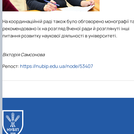
На координаційній раді також було обговорено монографії т
рекомендовано їх на розгляд Вченої ради й розглянуті інші
питання розвитку наукової діяльності в університеті.
Вікторія Самсонова
https://nubip.edu.ua/node/53407
Репост: