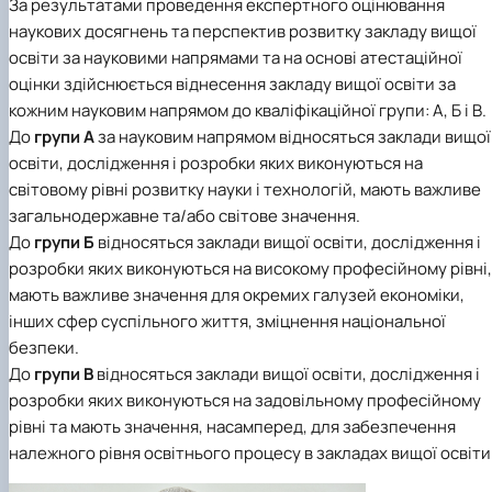
За результатами проведення експертного оцінювання
наукових досягнень та перспектив розвитку закладу вищої
освіти за науковими напрямами та на основі атестаційної
оцінки здійснюється віднесення закладу вищої освіти за
кожним науковим напрямом до кваліфікаційної групи: А, Б і В.
До
групи А
за науковим напрямом відносяться заклади вищої
освіти, дослідження і розробки яких виконуються на
світовому рівні розвитку науки і технологій, мають важливе
загальнодержавне та/або світове значення.
До
групи Б
відносяться заклади вищої освіти, дослідження і
розробки яких виконуються на високому професійному рівні,
мають важливе значення для окремих галузей економіки,
інших сфер суспільного життя, зміцнення національної
безпеки.
До
групи В
відносяться заклади вищої освіти, дослідження і
розробки яких виконуються на задовільному професійному
рівні та мають значення, насамперед, для забезпечення
належного рівня освітнього процесу в закладах вищої освіти