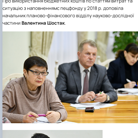
Про використання бюджетних коштів по статтям витрат та
ситуацію з наповненнямс пецфонду у 2018 р. доповіла
начальник планово-фінансового відділу науково-дослідної
частини
Валентина Шостак
.