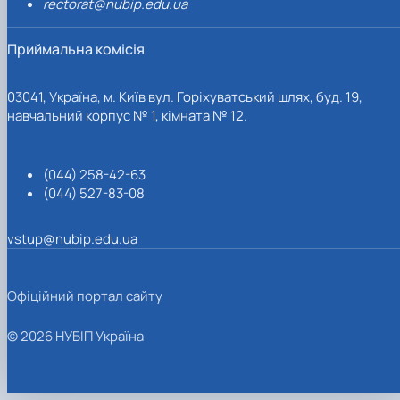
rectorat@nubip.edu.ua
Приймальна комісія
03041, Україна, м. Київ вул. Горіхуватський шлях, буд. 19,
навчальний корпус № 1, кімната № 12.
(044) 258-42-63
(044) 527-83-08
vstup@nubip.edu.ua
Офіційний портал сайту
© 2026 НУБІП Україна